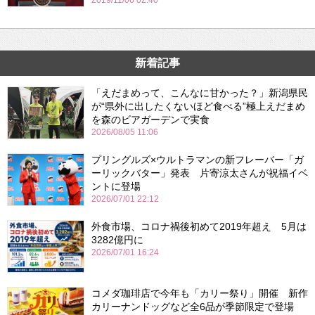
2019/11/06 02:40
新着記事
「えだまめって、こんなに甘かった？」新潟県民
が“県外に出したくないほど食べる”極上えだまめ
を森のビアガーデンで実食
2026/08/05 11:06
プリングルズ×ウルトラマンの新フレーバー「ガ
ーリックバター」発表 片寄涼太さんが祝福イベ
ントに登場
2026/07/01 22:12
外食市場、コロナ禍後初めて2019年超え 5月は
3282億円に
2026/07/01 16:24
コメダ珈琲店で今年も「カリー祭り」開催 新作
カリーナンドッグなど全6品が季節限定で登場