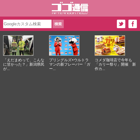
「えだまめって、こんな
プリングルズ×ウルトラ
コメダ珈琲店で今年も
に甘かった？」新潟県民
マンの新フレーバー「ガ
「カリー祭り」開催 新
が...
ー...
作カ...