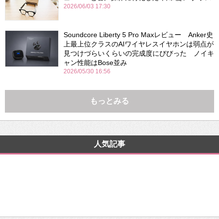
2026/06/03 17:30
Soundcore Liberty 5 Pro Maxレビュー Anker史
上最上位クラスのAIワイヤレスイヤホンは弱点が
見つけづらいくらいの完成度にびびった ノイキ
ャン性能はBose並み
2026/05/30 16:56
もっとみる
人気記事