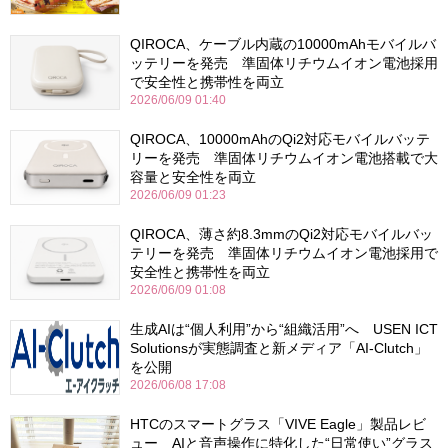
QIROCA、ケーブル内蔵の10000mAhモバイルバ
ッテリーを発売 準固体リチウムイオン電池採用
で安全性と携帯性を両立
2026/06/09 01:40
QIROCA、10000mAhのQi2対応モバイルバッテ
リーを発売 準固体リチウムイオン電池搭載で大
容量と安全性を両立
2026/06/09 01:23
QIROCA、薄さ約8.3mmのQi2対応モバイルバッ
テリーを発売 準固体リチウムイオン電池採用で
安全性と携帯性を両立
2026/06/09 01:08
生成AIは“個人利用”から“組織活用”へ USEN ICT
Solutionsが実態調査と新メディア「AI-Clutch」
を公開
2026/06/08 17:08
HTCのスマートグラス「VIVE Eagle」製品レビ
ュー AIと音声操作に特化した“日常使い”グラス