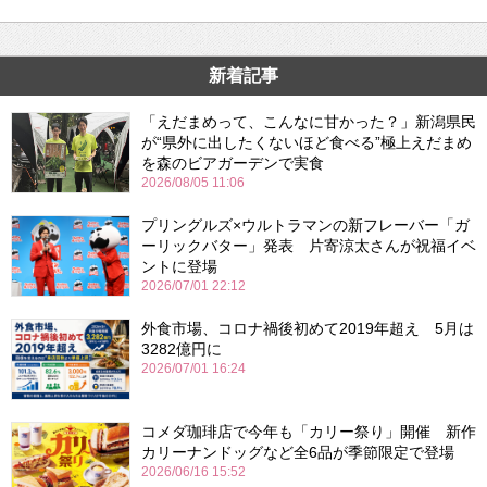
新着記事
「えだまめって、こんなに甘かった？」新潟県民
が“県外に出したくないほど食べる”極上えだまめ
を森のビアガーデンで実食
2026/08/05 11:06
プリングルズ×ウルトラマンの新フレーバー「ガ
ーリックバター」発表 片寄涼太さんが祝福イベ
ントに登場
2026/07/01 22:12
外食市場、コロナ禍後初めて2019年超え 5月は
3282億円に
2026/07/01 16:24
コメダ珈琲店で今年も「カリー祭り」開催 新作
カリーナンドッグなど全6品が季節限定で登場
2026/06/16 15:52