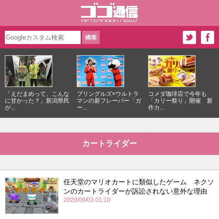
「えだまめって、こんな
プリングルズ×ウルトラ
コメダ珈琲店で今年も
に甘かった？」新潟県民
マンの新フレーバー「ガ
「カリー祭り」開催 新
が...
ー...
作カ...
カートライダー
任天堂のマリオカートに類似したゲーム ネクソ
ンのカートライダーが訴訟されない意外な理由
2020/09/03 01:10