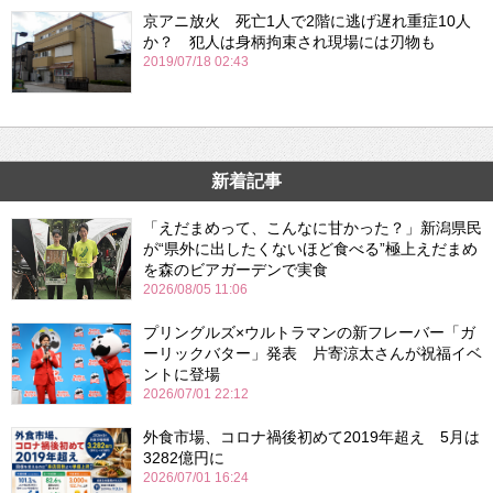
京アニ放火 死亡1人で2階に逃げ遅れ重症10人
か？ 犯人は身柄拘束され現場には刃物も
2019/07/18 02:43
新着記事
「えだまめって、こんなに甘かった？」新潟県民
が“県外に出したくないほど食べる”極上えだまめ
を森のビアガーデンで実食
2026/08/05 11:06
プリングルズ×ウルトラマンの新フレーバー「ガ
ーリックバター」発表 片寄涼太さんが祝福イベ
ントに登場
2026/07/01 22:12
外食市場、コロナ禍後初めて2019年超え 5月は
3282億円に
2026/07/01 16:24