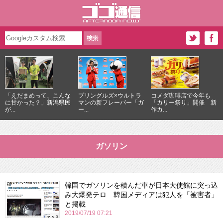
「えだまめって、こんな
プリングルズ×ウルトラ
コメダ珈琲店で今年も
に甘かった？」新潟県民
マンの新フレーバー「ガ
「カリー祭り」開催 新
が...
ー...
作カ...
ガソリン
韓国でガソリンを積んだ車が日本大使館に突っ込
み大爆発テロ 韓国メディアは犯人を「被害者」
と掲載
2019/07/19 07:21