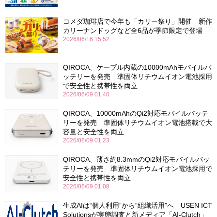
コメダ珈琲店で今年も「カリー祭り」開催 新作
カリーナンドッグなど全6品が季節限定で登場
2026/06/16 15:52
QIROCA、ケーブル内蔵の10000mAhモバイルバ
ッテリーを発売 準固体リチウムイオン電池採用
で安全性と携帯性を両立
2026/06/09 01:40
QIROCA、10000mAhのQi2対応モバイルバッテ
リーを発売 準固体リチウムイオン電池搭載で大
容量と安全性を両立
2026/06/09 01:23
QIROCA、薄さ約8.3mmのQi2対応モバイルバッ
テリーを発売 準固体リチウムイオン電池採用で
安全性と携帯性を両立
2026/06/09 01:08
生成AIは“個人利用”から“組織活用”へ USEN ICT
Solutionsが実態調査と新メディア「AI-Clutch」