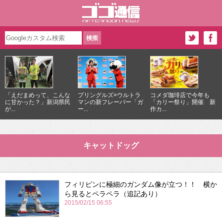
「えだまめって、こんな
プリングルズ×ウルトラ
コメダ珈琲店で今年も
に甘かった？」新潟県民
マンの新フレーバー「ガ
「カリー祭り」開催 新
が...
ー...
作カ...
キャットドッグ
フィリピンに極細のガンダム像が立つ！！ 横か
ら見るとペラペラ（追記あり）
2015/02/15 06:55