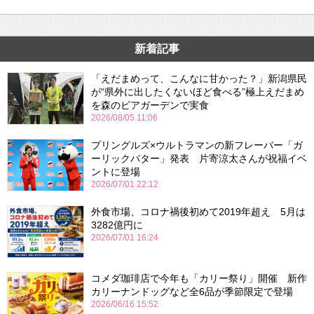
新着記事
「えだまめって、こんなに甘かった？」新潟県民
が“県外に出したくないほど食べる”極上えだまめ
を森のビアガーデンで実食
2026/08/05 11:06
プリングルズ×ウルトラマンの新フレーバー「ガ
ーリックバター」発表 片寄涼太さんが祝福イベ
ントに登場
2026/07/01 22:12
外食市場、コロナ禍後初めて2019年超え 5月は
3282億円に
2026/07/01 16:24
コメダ珈琲店で今年も「カリー祭り」開催 新作
カリーナンドッグなど全6品が季節限定で登場
2026/06/16 15:52