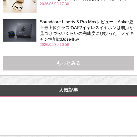
2026/06/03 17:30
Soundcore Liberty 5 Pro Maxレビュー Anker史
上最上位クラスのAIワイヤレスイヤホンは弱点が
見つけづらいくらいの完成度にびびった ノイキ
ャン性能はBose並み
2026/05/30 16:56
もっとみる
人気記事