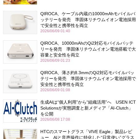
QIROCA、ケーブル内蔵の10000mAhモバイルバ
ッテリーを発売 準固体リチウムイオン電池採用
で安全性と携帯性を両立
2026/06/09 01:40
QIROCA、10000mAhのQi2対応モバイルバッテ
リーを発売 準固体リチウムイオン電池搭載で大
容量と安全性を両立
2026/06/09 01:23
QIROCA、薄さ約8.3mmのQi2対応モバイルバッ
テリーを発売 準固体リチウムイオン電池採用で
安全性と携帯性を両立
2026/06/09 01:08
生成AIは“個人利用”から“組織活用”へ USEN ICT
Solutionsが実態調査と新メディア「AI-Clutch」
を公開
2026/06/08 17:08
HTCのスマートグラス「VIVE Eagle」製品レビ
ュー AIと音声操作に特化した“日常使い”グラス