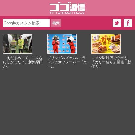
「えだまめって、こんな
プリングルズ×ウルトラ
コメダ珈琲店で今年も
に甘かった？」新潟県民
マンの新フレーバー「ガ
「カリー祭り」開催 新
が...
ー...
作カ...