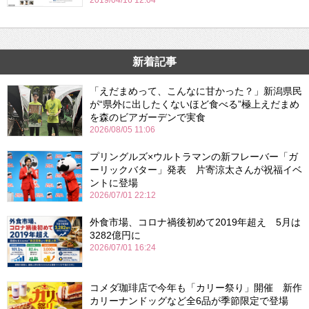
2019/04/16 12:04
新着記事
「えだまめって、こんなに甘かった？」新潟県民
が“県外に出したくないほど食べる”極上えだまめ
を森のビアガーデンで実食
2026/08/05 11:06
プリングルズ×ウルトラマンの新フレーバー「ガ
ーリックバター」発表 片寄涼太さんが祝福イベ
ントに登場
2026/07/01 22:12
外食市場、コロナ禍後初めて2019年超え 5月は
3282億円に
2026/07/01 16:24
コメダ珈琲店で今年も「カリー祭り」開催 新作
カリーナンドッグなど全6品が季節限定で登場