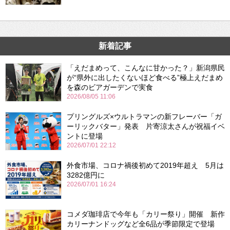
新着記事
「えだまめって、こんなに甘かった？」新潟県民
が“県外に出したくないほど食べる”極上えだまめ
を森のビアガーデンで実食
2026/08/05 11:06
プリングルズ×ウルトラマンの新フレーバー「ガ
ーリックバター」発表 片寄涼太さんが祝福イベ
ントに登場
2026/07/01 22:12
外食市場、コロナ禍後初めて2019年超え 5月は
3282億円に
2026/07/01 16:24
コメダ珈琲店で今年も「カリー祭り」開催 新作
カリーナンドッグなど全6品が季節限定で登場