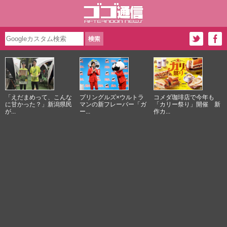
「えだまめって、こんな
プリングルズ×ウルトラ
コメダ珈琲店で今年も
に甘かった？」新潟県民
マンの新フレーバー「ガ
「カリー祭り」開催 新
が...
ー...
作カ...