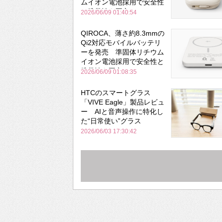
ムイオン電池採用で安全性
と携帯性を両立
2026/06/09 01:40:54
QIROCA、薄さ約8.3mmの
Qi2対応モバイルバッテリ
ーを発売 準固体リチウム
イオン電池採用で安全性と
携帯性を両立
2026/06/09 01:08:35
HTCのスマートグラス
「VIVE Eagle」製品レビュ
ー AIと音声操作に特化し
た“日常使い”グラス
2026/06/03 17:30:42