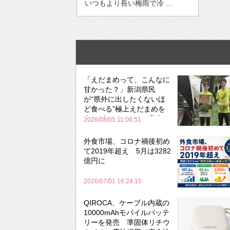
いつもより長い梅雨で冷 …
「えだまめって、こんなに
甘かった？」新潟県民
が“県外に出したくないほ
ど食べる”極上えだまめを
森のビアガーデンで実食
2026/08/05 11:06:51
外食市場、コロナ禍後初め
て2019年超え 5月は3282
億円に
2026/07/01 16:24:15
QIROCA、ケーブル内蔵の
10000mAhモバイルバッテ
リーを発売 準固体リチウ