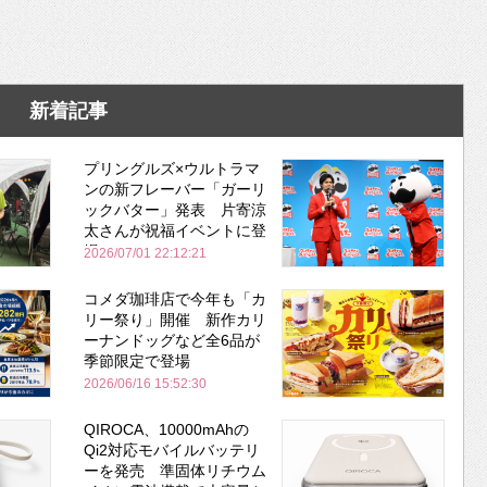
新着記事
プリングルズ×ウルトラマ
ンの新フレーバー「ガーリ
ックバター」発表 片寄涼
太さんが祝福イベントに登
場
2026/07/01 22:12:21
コメダ珈琲店で今年も「カ
リー祭り」開催 新作カリ
ーナンドッグなど全6品が
季節限定で登場
2026/06/16 15:52:30
QIROCA、10000mAhの
Qi2対応モバイルバッテリ
ーを発売 準固体リチウム