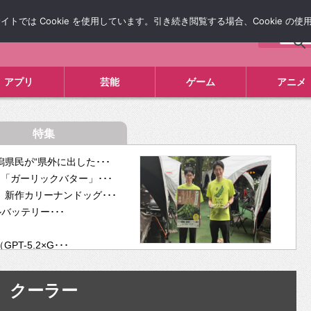
では Cookie を使用しています。引き続き閲覧する場合、Cookie の
について
広告掲載について
お問い合わせ
タレコミ
アプリ
芸能
ゲーム
アニメ
特集
県民が“県外に出した･･･
「ガーリックバター」･･･
新作カリーナンドッグ･･･
ルバッテリー･･･
-5.2×G･･･
tra･･･
供開･･･
クーラー
ム、”自分が今話し･･･