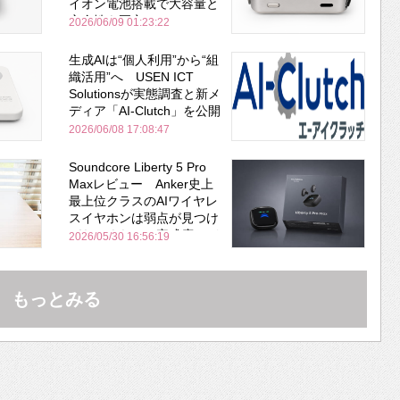
イオン電池搭載で大容量と
安全性を両立
2026/06/09 01:23:22
生成AIは“個人利用”から“組
織活用”へ USEN ICT
Solutionsが実態調査と新メ
ディア「AI-Clutch」を公開
2026/06/08 17:08:47
Soundcore Liberty 5 Pro
Maxレビュー Anker史上
最上位クラスのAIワイヤレ
スイヤホンは弱点が見つけ
づらいくらいの完成度にび
2026/05/30 16:56:19
びった ノイキャン性能は
Bose並み
もっとみる