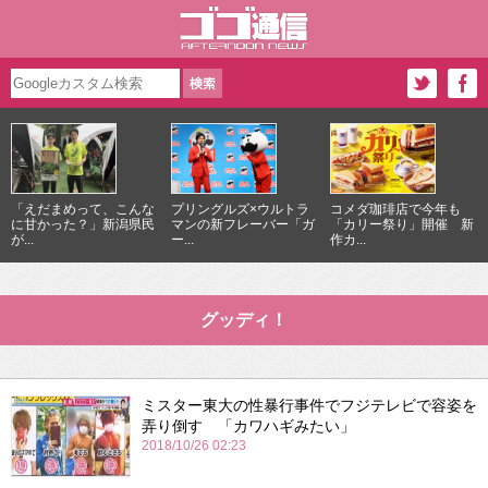
「えだまめって、こんな
プリングルズ×ウルトラ
コメダ珈琲店で今年も
に甘かった？」新潟県民
マンの新フレーバー「ガ
「カリー祭り」開催 新
が...
ー...
作カ...
グッディ！
ミスター東大の性暴行事件でフジテレビで容姿を
弄り倒す 「カワハギみたい」
2018/10/26 02:23