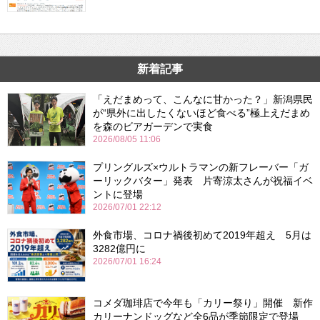
新着記事
「えだまめって、こんなに甘かった？」新潟県民
が“県外に出したくないほど食べる”極上えだまめ
を森のビアガーデンで実食
2026/08/05 11:06
プリングルズ×ウルトラマンの新フレーバー「ガ
ーリックバター」発表 片寄涼太さんが祝福イベ
ントに登場
2026/07/01 22:12
外食市場、コロナ禍後初めて2019年超え 5月は
3282億円に
2026/07/01 16:24
コメダ珈琲店で今年も「カリー祭り」開催 新作
カリーナンドッグなど全6品が季節限定で登場