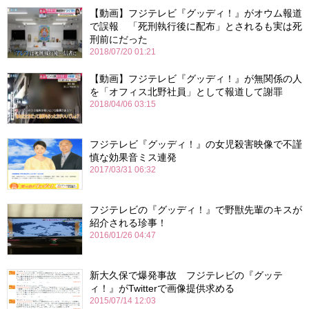
【動画】フジテレビ『グッディ！』がオウム報道
で誤報 「死刑執行後に配布」とされるも実は死
刑前にだった
2018/07/20 01:21
【動画】フジテレビ『グッディ！』が無関係の人
を「オフィス北野社員」として報道して謝罪
2018/04/06 03:15
フジテレビ『グッディ！』の女児殺害映像で不謹
慎な効果音ミス連発
2017/03/31 06:32
フジテレビの『グッディ！』で野獣先輩のキスが
紹介される珍事！
2016/01/26 04:47
新大久保で爆発事故 フジテレビの『グッテ
ィ！』がTwitterで画像提供求める
2015/07/14 12:03