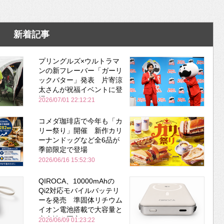
新着記事
プリングルズ×ウルトラマ
ンの新フレーバー「ガーリ
ックバター」発表 片寄涼
太さんが祝福イベントに登
場
2026/07/01 22:12:21
コメダ珈琲店で今年も「カ
リー祭り」開催 新作カリ
ーナンドッグなど全6品が
季節限定で登場
2026/06/16 15:52:30
QIROCA、10000mAhの
Qi2対応モバイルバッテリ
ーを発売 準固体リチウム
イオン電池搭載で大容量と
安全性を両立
2026/06/09 01:23:22