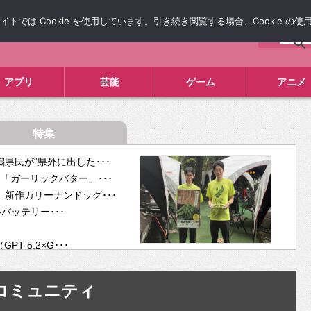
では Cookie を使用しています。引き続き閲覧する場合、Cookie の
について
広告掲載について
お問い合わせ
タレコミ
アプリ
芸能
ゲーム
アニメ
特集
県民が“県外に出した･･･
「ガーリックバター」･･･
新作カリーナンドッグ･･･
ルバッテリー･･･
-5.2×G･･･
tra･･･
供開･･･
コミュニティ
ム、”自分が今話し･･･