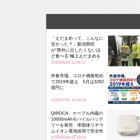
「えだまめって、こんなに
甘かった？」新潟県民
が“県外に出したくないほ
ど食べる”極上えだまめを
森のビアガーデンで実食
2026/08/05 11:06:51
外食市場、コロナ禍後初め
て2019年超え 5月は3282
億円に
2026/07/01 16:24:15
QIROCA、ケーブル内蔵の
10000mAhモバイルバッテ
リーを発売 準固体リチウ
ムイオン電池採用で安全性
と携帯性を両立
2026/06/09 01:40:54