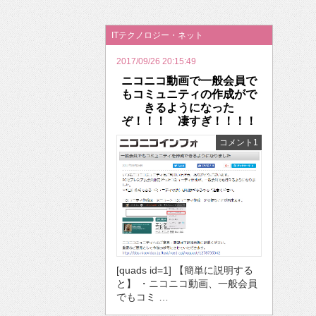
2026年のバレンタインは「自分で作って、想
ITテクノロジー・ネット
2017/09/26 20:15:49
ニコニコ動画で一般会員で
もコミュニティの作成がで
きるようになった
ぞ！！！ 凄すぎ！！！！
コメント1
[quads id=1] 【簡単に説明する
と】 ・ニコニコ動画、一般会員
でもコミ …