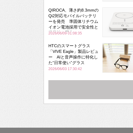
QIROCA、薄さ約8.3mmの
Qi2対応モバイルバッテリ
ーを発売 準固体リチウム
イオン電池採用で安全性と
携帯性を両立
2026/06/09 01:08:35
HTCのスマートグラス
「VIVE Eagle」製品レビュ
ー AIと音声操作に特化し
た“日常使い”グラス
2026/06/03 17:30:42