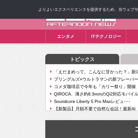
よりよいエクスペリエンスを提供するため、当ウェブサイト
ゴゴ通信
エンタメ
ITテクノロジー
トピックス
「えだまめって、こんなに甘かった？」新潟
プリングルズ×ウルトラマンの新フレーバー
コメダ珈琲店で今年も「カリー祭り」開催 
QIROCA、薄さ約8.3mmのQi2対応モバイ
Soundcore Liberty 5 Pro Maxレビュ･･･
【新製品】月額不要で自然な会話！最新AI（GPT
【次世代の没入感と生産性】VITURE Luma Ul
Geminiが音楽生成「Create music」機能提
挫折率8割の壁をAIで突破。ジャストシステ