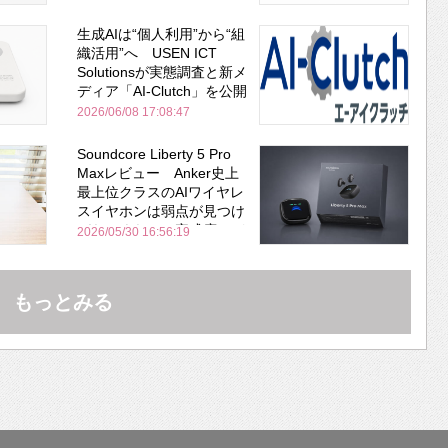
生成AIは“個人利用”から“組
織活用”へ USEN ICT
Solutionsが実態調査と新メ
ディア「AI-Clutch」を公開
2026/06/08 17:08:47
Soundcore Liberty 5 Pro
Maxレビュー Anker史上
最上位クラスのAIワイヤレ
スイヤホンは弱点が見つけ
づらいくらいの完成度にび
2026/05/30 16:56:19
びった ノイキャン性能は
Bose並み
もっとみる