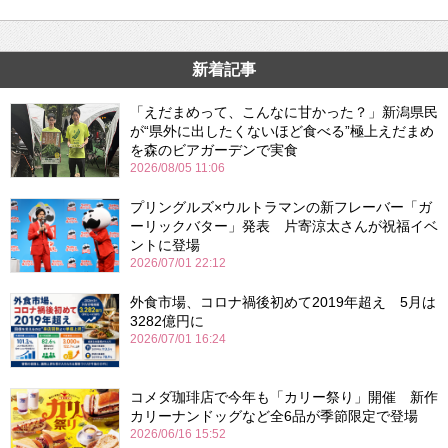
新着記事
「えだまめって、こんなに甘かった？」新潟県民
が“県外に出したくないほど食べる”極上えだまめ
を森のビアガーデンで実食
2026/08/05 11:06
プリングルズ×ウルトラマンの新フレーバー「ガ
ーリックバター」発表 片寄涼太さんが祝福イベ
ントに登場
2026/07/01 22:12
外食市場、コロナ禍後初めて2019年超え 5月は
3282億円に
2026/07/01 16:24
コメダ珈琲店で今年も「カリー祭り」開催 新作
カリーナンドッグなど全6品が季節限定で登場
2026/06/16 15:52