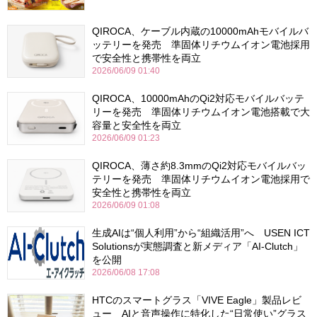
QIROCA、ケーブル内蔵の10000mAhモバイルバ
ッテリーを発売 準固体リチウムイオン電池採用
で安全性と携帯性を両立
2026/06/09 01:40
QIROCA、10000mAhのQi2対応モバイルバッテ
リーを発売 準固体リチウムイオン電池搭載で大
容量と安全性を両立
2026/06/09 01:23
QIROCA、薄さ約8.3mmのQi2対応モバイルバッ
テリーを発売 準固体リチウムイオン電池採用で
安全性と携帯性を両立
2026/06/09 01:08
生成AIは“個人利用”から“組織活用”へ USEN ICT
Solutionsが実態調査と新メディア「AI-Clutch」
を公開
2026/06/08 17:08
HTCのスマートグラス「VIVE Eagle」製品レビ
ュー AIと音声操作に特化した“日常使い”グラス