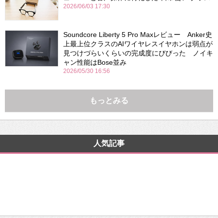
2026/06/03 17:30
Soundcore Liberty 5 Pro Maxレビュー Anker史
上最上位クラスのAIワイヤレスイヤホンは弱点が
見つけづらいくらいの完成度にびびった ノイキ
ャン性能はBose並み
2026/05/30 16:56
もっとみる
人気記事