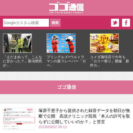
「えだまめって、こんな
プリングルズ×ウルトラ
コメダ珈琲店で今年も
に甘かった？」新潟県民
マンの新フレーバー「ガ
「カリー祭り」開催 新
が...
ー...
作カ...
ゴゴ通信
塚原千恵子から提供された録音データを朝日が無
断で公開 高須クリニック院長「本人の許可を取
らずに公開していいのか？」と苦言
2018/09/02 09:12