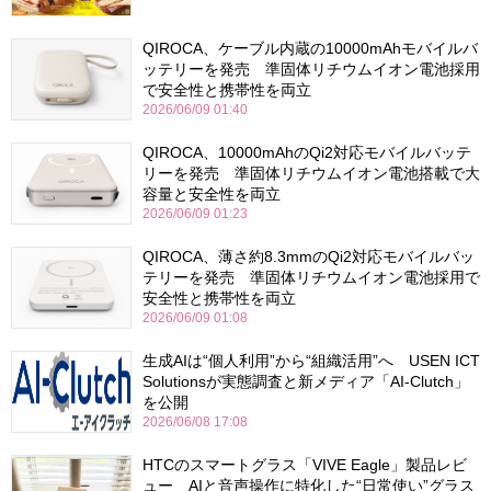
QIROCA、ケーブル内蔵の10000mAhモバイルバ
ッテリーを発売 準固体リチウムイオン電池採用
で安全性と携帯性を両立
2026/06/09 01:40
QIROCA、10000mAhのQi2対応モバイルバッテ
リーを発売 準固体リチウムイオン電池搭載で大
容量と安全性を両立
2026/06/09 01:23
QIROCA、薄さ約8.3mmのQi2対応モバイルバッ
テリーを発売 準固体リチウムイオン電池採用で
安全性と携帯性を両立
2026/06/09 01:08
生成AIは“個人利用”から“組織活用”へ USEN ICT
Solutionsが実態調査と新メディア「AI-Clutch」
を公開
2026/06/08 17:08
HTCのスマートグラス「VIVE Eagle」製品レビ
ュー AIと音声操作に特化した“日常使い”グラス