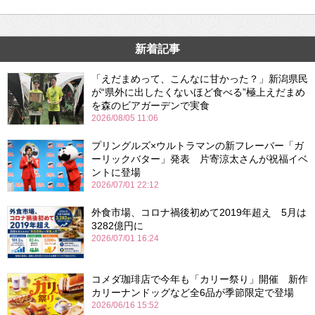
新着記事
「えだまめって、こんなに甘かった？」新潟県民
が“県外に出したくないほど食べる”極上えだまめ
を森のビアガーデンで実食
2026/08/05 11:06
プリングルズ×ウルトラマンの新フレーバー「ガ
ーリックバター」発表 片寄涼太さんが祝福イベ
ントに登場
2026/07/01 22:12
外食市場、コロナ禍後初めて2019年超え 5月は
3282億円に
2026/07/01 16:24
コメダ珈琲店で今年も「カリー祭り」開催 新作
カリーナンドッグなど全6品が季節限定で登場
2026/06/16 15:52