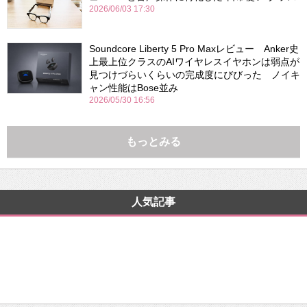
2026/06/03 17:30
Soundcore Liberty 5 Pro Maxレビュー Anker史
上最上位クラスのAIワイヤレスイヤホンは弱点が
見つけづらいくらいの完成度にびびった ノイキ
ャン性能はBose並み
2026/05/30 16:56
もっとみる
人気記事