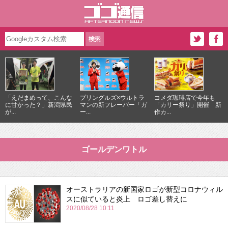
「えだまめって、こんな
プリングルズ×ウルトラ
コメダ珈琲店で今年も
に甘かった？」新潟県民
マンの新フレーバー「ガ
「カリー祭り」開催 新
が...
ー...
作カ...
ゴールデンワトル
オーストラリアの新国家ロゴが新型コロナウィル
スに似ていると炎上 ロゴ差し替えに
2020/08/28 10:11