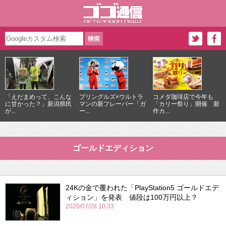
「えだまめって、こんな
プリングルズ×ウルトラ
コメダ珈琲店で今年も
に甘かった？」新潟県民
マンの新フレーバー「ガ
「カリー祭り」開催 新
が...
ー...
作カ...
ゴールドエディション
24Kの金で覆われた「PlayStation5 ゴールドエデ
ィション」を発表 値段は100万円以上？
2020/07/28 10:33