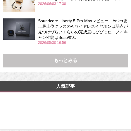
2026/06/03 17:30
Soundcore Liberty 5 Pro Maxレビュー Anker史
上最上位クラスのAIワイヤレスイヤホンは弱点が
見つけづらいくらいの完成度にびびった ノイキ
ャン性能はBose並み
2026/05/30 16:56
もっとみる
人気記事