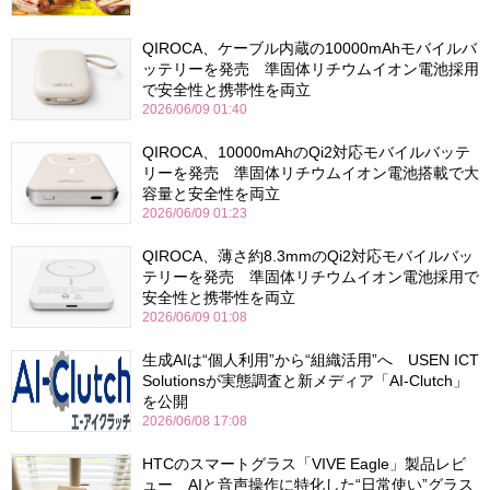
QIROCA、ケーブル内蔵の10000mAhモバイルバ
ッテリーを発売 準固体リチウムイオン電池採用
で安全性と携帯性を両立
2026/06/09 01:40
QIROCA、10000mAhのQi2対応モバイルバッテ
リーを発売 準固体リチウムイオン電池搭載で大
容量と安全性を両立
2026/06/09 01:23
QIROCA、薄さ約8.3mmのQi2対応モバイルバッ
テリーを発売 準固体リチウムイオン電池採用で
安全性と携帯性を両立
2026/06/09 01:08
生成AIは“個人利用”から“組織活用”へ USEN ICT
Solutionsが実態調査と新メディア「AI-Clutch」
を公開
2026/06/08 17:08
HTCのスマートグラス「VIVE Eagle」製品レビ
ュー AIと音声操作に特化した“日常使い”グラス