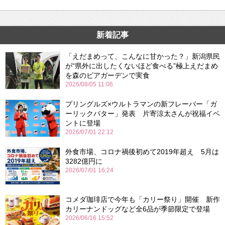
新着記事
「えだまめって、こんなに甘かった？」新潟県民
が“県外に出したくないほど食べる”極上えだまめ
を森のビアガーデンで実食
2026/08/05 11:06
プリングルズ×ウルトラマンの新フレーバー「ガ
ーリックバター」発表 片寄涼太さんが祝福イベ
ントに登場
2026/07/01 22:12
外食市場、コロナ禍後初めて2019年超え 5月は
3282億円に
2026/07/01 16:24
コメダ珈琲店で今年も「カリー祭り」開催 新作
カリーナンドッグなど全6品が季節限定で登場
2026/06/16 15:52