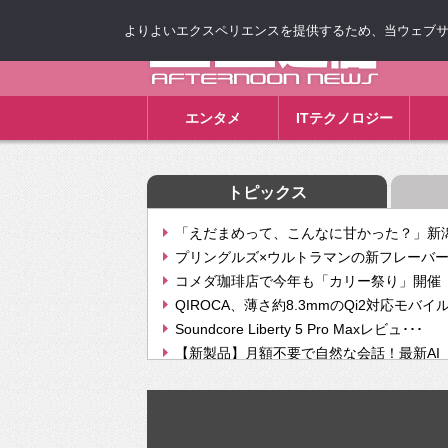
よりよいエクスペリエンスを提供するため、当ウェブサイト
ゴゴ通信
エンタメ
ITテクノロジー
トピックス
「えだまめって、こんなに甘かった？」新潟
プリングルズ×ウルトラマンの新フレーバー
コメダ珈琲店で今年も「カリー祭り」開催 
QIROCA、薄さ約8.3mmのQi2対応モバイ
Soundcore Liberty 5 Pro Maxレビュ･･･
【新製品】月額不要で自然な会話！最新AI（GPT
【次世代の没入感と生産性】VITURE Luma Ul
Geminiが音楽生成「Create music」機能提
挫折率8割の壁をAIで突破。ジャストシステ