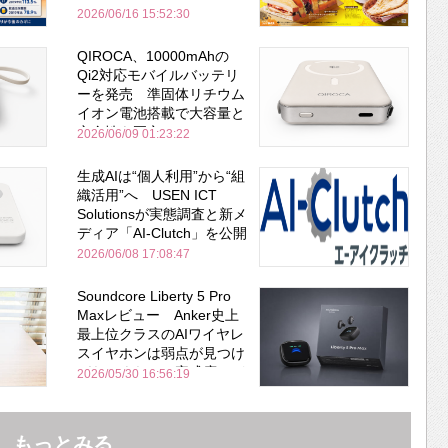
2026/06/16 15:52:30
QIROCA、10000mAhの
Qi2対応モバイルバッテリ
ーを発売 準固体リチウム
イオン電池搭載で大容量と
安全性を両立
2026/06/09 01:23:22
生成AIは“個人利用”から“組
織活用”へ USEN ICT
Solutionsが実態調査と新メ
ディア「AI-Clutch」を公開
2026/06/08 17:08:47
Soundcore Liberty 5 Pro
Maxレビュー Anker史上
最上位クラスのAIワイヤレ
スイヤホンは弱点が見つけ
づらいくらいの完成度にび
2026/05/30 16:56:19
びった ノイキャン性能は
Bose並み
もっとみる