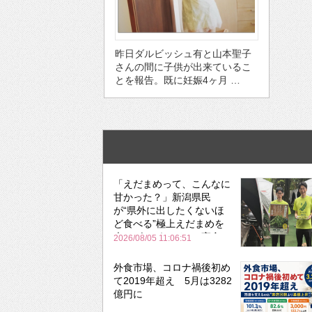
昨日ダルビッシュ有と山本聖子
さんの間に子供が出来ているこ
とを報告。既に妊娠4ヶ月 …
「えだまめって、こんなに
甘かった？」新潟県民
が“県外に出したくないほ
ど食べる”極上えだまめを
森のビアガーデンで実食
2026/08/05 11:06:51
外食市場、コロナ禍後初め
て2019年超え 5月は3282
億円に