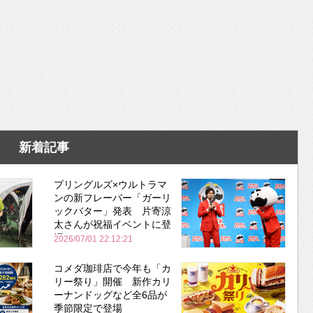
新着記事
プリングルズ×ウルトラマ
ンの新フレーバー「ガーリ
ックバター」発表 片寄涼
太さんが祝福イベントに登
場
2026/07/01 22:12:21
コメダ珈琲店で今年も「カ
リー祭り」開催 新作カリ
ーナンドッグなど全6品が
季節限定で登場