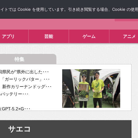
では Cookie を使用しています。引き続き閲覧する場合、Cookie の
について
広告掲載について
お問い合わせ
タレコミ
アプリ
芸能
ゲーム
アニメ
特集
県民が“県外に出した･･･
「ガーリックバター」･･･
新作カリーナンドッグ･･･
ルバッテリー･･･
-5.2×G･･･
tra･･･
供開･･･
サエコ
ム、”自分が今話し･･･