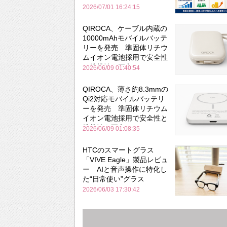
2026/07/01 16:24:15
QIROCA、ケーブル内蔵の
10000mAhモバイルバッテ
リーを発売 準固体リチウ
ムイオン電池採用で安全性
と携帯性を両立
2026/06/09 01:40:54
QIROCA、薄さ約8.3mmの
Qi2対応モバイルバッテリ
ーを発売 準固体リチウム
イオン電池採用で安全性と
携帯性を両立
2026/06/09 01:08:35
HTCのスマートグラス
「VIVE Eagle」製品レビュ
ー AIと音声操作に特化し
た“日常使い”グラス
2026/06/03 17:30:42