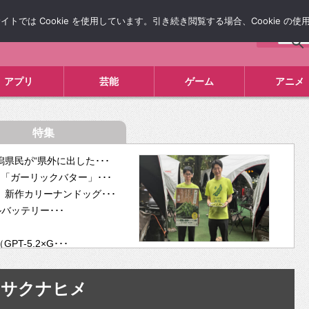
では Cookie を使用しています。引き続き閲覧する場合、Cookie の
について
広告掲載について
お問い合わせ
タレコミ
アプリ
芸能
ゲーム
アニメ
特集
県民が“県外に出した･･･
「ガーリックバター」･･･
新作カリーナンドッグ･･･
ルバッテリー･･･
-5.2×G･･･
tra･･･
供開･･･
サクナヒメ
ム、”自分が今話し･･･