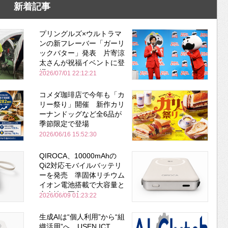
新着記事
プリングルズ×ウルトラマ
ンの新フレーバー「ガーリ
ックバター」発表 片寄涼
太さんが祝福イベントに登
場
2026/07/01 22:12:21
コメダ珈琲店で今年も「カ
リー祭り」開催 新作カリ
ーナンドッグなど全6品が
季節限定で登場
2026/06/16 15:52:30
QIROCA、10000mAhの
Qi2対応モバイルバッテリ
ーを発売 準固体リチウム
イオン電池搭載で大容量と
安全性を両立
2026/06/09 01:23:22
生成AIは“個人利用”から“組
織活用”へ USEN ICT