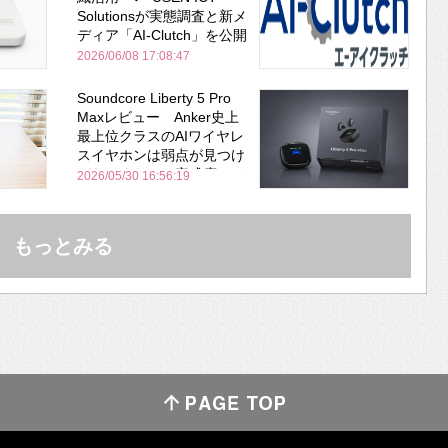
Solutionsが実態調査と新メ
ディア「AI-Clutch」を公開
2026/06/08 17:08:47
Soundcore Liberty 5 Pro
Maxレビュー Anker史上
最上位クラスのAIワイヤレ
スイヤホンは弱点が見つけ
づらいくらいの完成度にび
2026/05/30 16:56:19
びった ノイキャン性能は
Bose並み
もっとみる