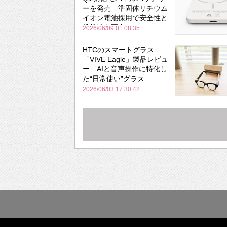
ーを発売 準固体リチウム
イオン電池採用で安全性と
携帯性を両立
2026/06/09 01:08:35
HTCのスマートグラス
「VIVE Eagle」製品レビュ
ー AIと音声操作に特化し
た“日常使い”グラス
2026/06/03 17:30:42