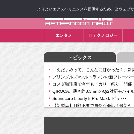
よりよいエクスペリエンスを提供するため、当ウェブサイト
ゴゴ通信
エンタメ
ITテクノロジー
トピックス
「えだまめって、こんなに甘かった？」新潟
プリングルズ×ウルトラマンの新フレーバー
コメダ珈琲店で今年も「カリー祭り」開催 
QIROCA、薄さ約8.3mmのQi2対応モバイ
Soundcore Liberty 5 Pro Maxレビュ･･･
【新製品】月額不要で自然な会話！最新AI（GPT
【次世代の没入感と生産性】VITURE Luma Ul
Geminiが音楽生成「Create music」機能提
挫折率8割の壁をAIで突破。ジャストシステ