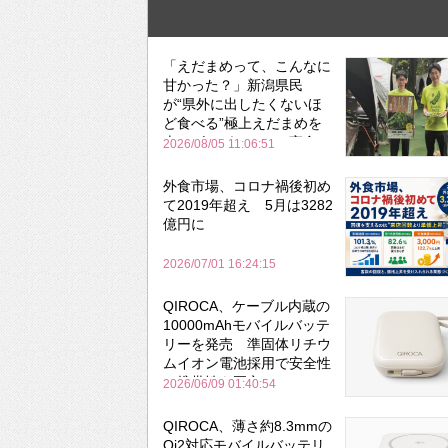
「えだまめって、こんなに
甘かった？」新潟県民
が“県外に出したくないほ
ど食べる”極上えだまめを
森のビアガーデンで実食
2026/08/05 11:06:51
外食市場、コロナ禍後初め
て2019年超え 5月は3282
億円に
2026/07/01 16:24:15
QIROCA、ケーブル内蔵の
10000mAhモバイルバッテ
リーを発売 準固体リチウ
ムイオン電池採用で安全性
と携帯性を両立
2026/06/09 01:40:54
QIROCA、薄さ約8.3mmの
Qi2対応モバイルバッテリ