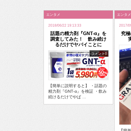
2026年のバレンタインは「自分で作って、想
エンタメ
エンタメ
2018/06/22 19:13:33
2017/0
話題の精力剤『GNT-α』を
究極
調査してみた！ 飲み続け
るだけでヤバイことに
コメント0
【簡単に説明すると】 ・話題の
精力剤『GNT-α』を検証 ・飲み
続けるだけでやば …
【簡単