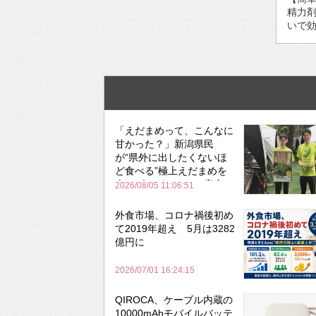
精力剤
いで効
「えだまめって、こんなに
甘かった？」新潟県民
が“県外に出したくないほ
ど食べる”極上えだまめを
森のビアガーデンで実食
2026/08/05 11:06:51
外食市場、コロナ禍後初め
て2019年超え 5月は3282
億円に
2026/07/01 16:24:15
QIROCA、ケーブル内蔵の
10000mAhモバイルバッテ