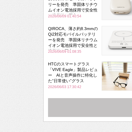
リーを発売 準固体リチウ
ムイオン電池採用で安全性
と携帯性を両立
2026/06/09 01:40:54
QIROCA、薄さ約8.3mmの
Qi2対応モバイルバッテリ
ーを発売 準固体リチウム
イオン電池採用で安全性と
携帯性を両立
2026/06/09 01:08:35
HTCのスマートグラス
「VIVE Eagle」製品レビュ
ー AIと音声操作に特化し
た“日常使い”グラス
2026/06/03 17:30:42