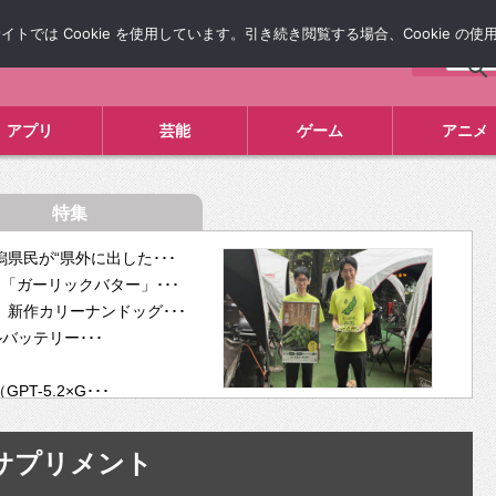
では Cookie を使用しています。引き続き閲覧する場合、Cookie の
について
広告掲載について
お問い合わせ
タレコミ
アプリ
芸能
ゲーム
アニメ
特集
県民が“県外に出した･･･
「ガーリックバター」･･･
新作カリーナンドッグ･･･
ルバッテリー･･･
-5.2×G･･･
tra･･･
供開･･･
サプリメント
ム、”自分が今話し･･･