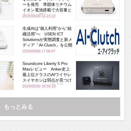
ーを発売 準固体リチウム
イオン電池搭載で大容量と
安全性を両立
2026/06/09 01:23:22
生成AIは“個人利用”から“組
織活用”へ USEN ICT
Solutionsが実態調査と新メ
ディア「AI-Clutch」を公開
2026/06/08 17:08:47
Soundcore Liberty 5 Pro
Maxレビュー Anker史上
最上位クラスのAIワイヤレ
スイヤホンは弱点が見つけ
づらいくらいの完成度にび
2026/05/30 16:56:19
びった ノイキャン性能は
Bose並み
もっとみる