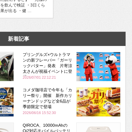
を飲んで検証 ・3日くら
果が出る ・健 …
新着記事
プリングルズ×ウルトラマ
ンの新フレーバー「ガーリ
ックバター」発表 片寄涼
太さんが祝福イベントに登
場
2026/07/01 22:12:21
コメダ珈琲店で今年も「カ
リー祭り」開催 新作カリ
ーナンドッグなど全6品が
季節限定で登場
2026/06/16 15:52:30
QIROCA、10000mAhの
Qi2対応モバイルバッテリ