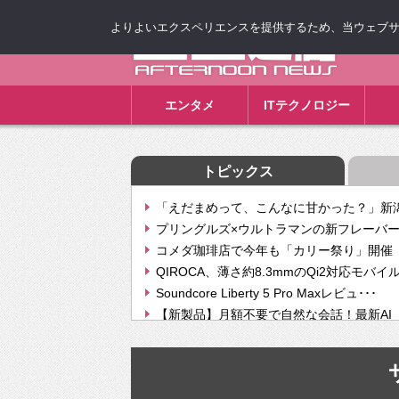
よりよいエクスペリエンスを提供するため、当ウェブサイト
ゴゴ通信
エンタメ
ITテクノロジー
トピックス
「えだまめって、こんなに甘かった？」新潟
プリングルズ×ウルトラマンの新フレーバー
コメダ珈琲店で今年も「カリー祭り」開催 
QIROCA、薄さ約8.3mmのQi2対応モバイ
Soundcore Liberty 5 Pro Maxレビュ･･･
【新製品】月額不要で自然な会話！最新AI（GPT
【次世代の没入感と生産性】VITURE Luma Ul
Geminiが音楽生成「Create music」機能提
挫折率8割の壁をAIで突破。ジャストシステ