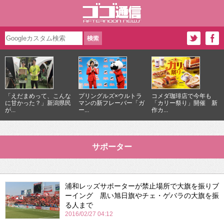
「えだまめって、こんな
プリングルズ×ウルトラ
コメダ珈琲店で今年も
に甘かった？」新潟県民
マンの新フレーバー「ガ
「カリー祭り」開催 新
が...
ー...
作カ...
サポーター
浦和レッズサポーターが禁止場所で大旗を振りブ
ーイング 黒い旭日旗やチェ・ゲバラの大旗を振
る人まで
2016/02/27 04:12