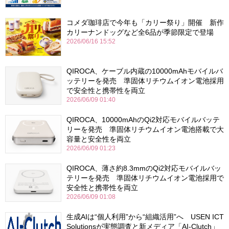
コメダ珈琲店で今年も「カリー祭り」開催 新作
カリーナンドッグなど全6品が季節限定で登場
2026/06/16 15:52
QIROCA、ケーブル内蔵の10000mAhモバイルバ
ッテリーを発売 準固体リチウムイオン電池採用
で安全性と携帯性を両立
2026/06/09 01:40
QIROCA、10000mAhのQi2対応モバイルバッテ
リーを発売 準固体リチウムイオン電池搭載で大
容量と安全性を両立
2026/06/09 01:23
QIROCA、薄さ約8.3mmのQi2対応モバイルバッ
テリーを発売 準固体リチウムイオン電池採用で
安全性と携帯性を両立
2026/06/09 01:08
生成AIは“個人利用”から“組織活用”へ USEN ICT
Solutionsが実態調査と新メディア「AI-Clutch」