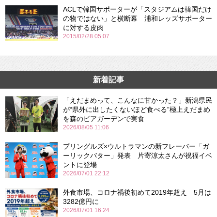
ACLで韓国サポーターが「スタジアムは韓国だけ
の物ではない」と横断幕 浦和レッズサポーター
に対する皮肉
2015/02/28 05:07
新着記事
「えだまめって、こんなに甘かった？」新潟県民
が“県外に出したくないほど食べる”極上えだまめ
を森のビアガーデンで実食
2026/08/05 11:06
プリングルズ×ウルトラマンの新フレーバー「ガ
ーリックバター」発表 片寄涼太さんが祝福イベ
ントに登場
2026/07/01 22:12
外食市場、コロナ禍後初めて2019年超え 5月は
3282億円に
2026/07/01 16:24