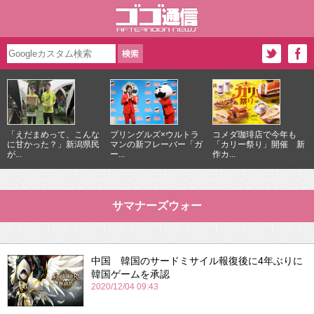
「えだまめって、こんな
プリングルズ×ウルトラ
コメダ珈琲店で今年も
に甘かった？」新潟県民
マンの新フレーバー「ガ
「カリー祭り」開催 新
が...
ー...
作カ...
サマナーズウォー
中国 韓国のサードミサイル報復後に4年ぶりに
韓国ゲームを承認
2020/12/04 09:43