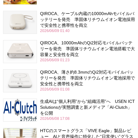
QIROCA、ケーブル内蔵の10000mAhモバイルバ
ッテリーを発売 準固体リチウムイオン電池採用
で安全性と携帯性を両立
2026/06/09 01:40
QIROCA、10000mAhのQi2対応モバイルバッテ
リーを発売 準固体リチウムイオン電池搭載で大
容量と安全性を両立
2026/06/09 01:23
QIROCA、薄さ約8.3mmのQi2対応モバイルバッ
テリーを発売 準固体リチウムイオン電池採用で
安全性と携帯性を両立
2026/06/09 01:08
生成AIは“個人利用”から“組織活用”へ USEN ICT
Solutionsが実態調査と新メディア「AI-Clutch」
を公開
2026/06/08 17:08
HTCのスマートグラス「VIVE Eagle」製品レビ
ュー AIと音声操作に特化した“日常使い”グラス