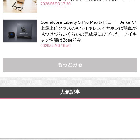
2026/06/03 17:30
Soundcore Liberty 5 Pro Maxレビュー Anker史
上最上位クラスのAIワイヤレスイヤホンは弱点が
見つけづらいくらいの完成度にびびった ノイキ
ャン性能はBose並み
2026/05/30 16:56
もっとみる
人気記事