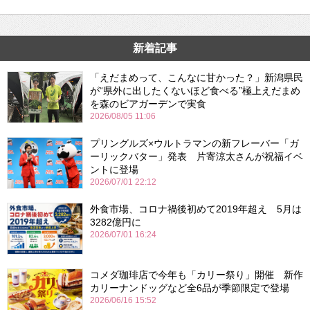
新着記事
「えだまめって、こんなに甘かった？」新潟県民
が“県外に出したくないほど食べる”極上えだまめ
を森のビアガーデンで実食
2026/08/05 11:06
プリングルズ×ウルトラマンの新フレーバー「ガ
ーリックバター」発表 片寄涼太さんが祝福イベ
ントに登場
2026/07/01 22:12
外食市場、コロナ禍後初めて2019年超え 5月は
3282億円に
2026/07/01 16:24
コメダ珈琲店で今年も「カリー祭り」開催 新作
カリーナンドッグなど全6品が季節限定で登場
2026/06/16 15:52