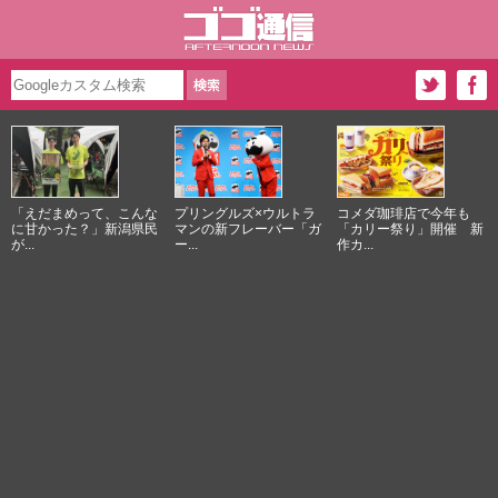
「えだまめって、こんな
プリングルズ×ウルトラ
コメダ珈琲店で今年も
に甘かった？」新潟県民
マンの新フレーバー「ガ
「カリー祭り」開催 新
が...
ー...
作カ...