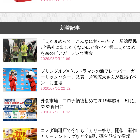
2018/06/22 12:15
新着記事
「えだまめって、こんなに甘かった？」新潟県民
が“県外に出したくないほど食べる”極上えだまめ
を森のビアガーデンで実食
2026/08/05 11:06
プリングルズ×ウルトラマンの新フレーバー「ガ
ーリックバター」発表 片寄涼太さんが祝福イベ
ントに登場
2026/07/01 22:12
外食市場、コロナ禍後初めて2019年超え 5月は
3282億円に
2026/07/01 16:24
コメダ珈琲店で今年も「カリー祭り」開催 新作
カリーナンドッグなど全6品が季節限定で登場