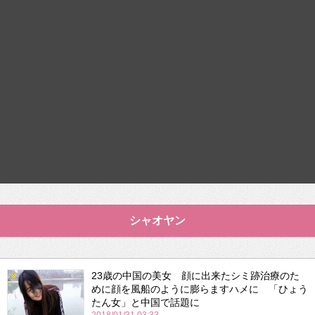
シャオヤン
23歳の中国の美女 顔に出来たシミ跡治療のた
めに顔を風船のように膨らますハメに 「ひょう
たん女」と中国で話題に