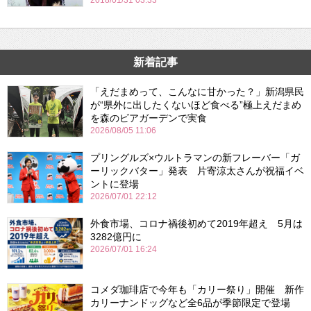
2018/01/31 03:33
新着記事
「えだまめって、こんなに甘かった？」新潟県民
が“県外に出したくないほど食べる”極上えだまめ
を森のビアガーデンで実食
2026/08/05 11:06
プリングルズ×ウルトラマンの新フレーバー「ガ
ーリックバター」発表 片寄涼太さんが祝福イベ
ントに登場
2026/07/01 22:12
外食市場、コロナ禍後初めて2019年超え 5月は
3282億円に
2026/07/01 16:24
コメダ珈琲店で今年も「カリー祭り」開催 新作
カリーナンドッグなど全6品が季節限定で登場