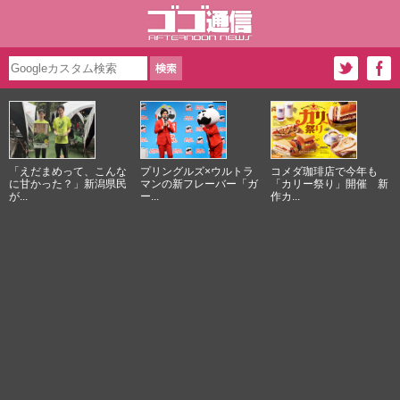
「えだまめって、こんな
プリングルズ×ウルトラ
コメダ珈琲店で今年も
に甘かった？」新潟県民
マンの新フレーバー「ガ
「カリー祭り」開催 新
が...
ー...
作カ...