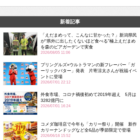
新着記事
「えだまめって、こんなに甘かった？」新潟県民
が“県外に出したくないほど食べる”極上えだまめ
を森のビアガーデンで実食
2026/08/05 11:06
プリングルズ×ウルトラマンの新フレーバー「ガ
ーリックバター」発表 片寄涼太さんが祝福イベ
ントに登場
2026/07/01 22:12
外食市場、コロナ禍後初めて2019年超え 5月は
3282億円に
2026/07/01 16:24
コメダ珈琲店で今年も「カリー祭り」開催 新作
カリーナンドッグなど全6品が季節限定で登場
2026/06/16 15:52