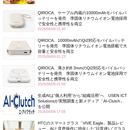
QIROCA、ケーブル内蔵の10000mAhモバイルバ
ッテリーを発売 準固体リチウムイオン電池採用
で安全性と携帯性を両立
2026/06/09 01:40
QIROCA、10000mAhのQi2対応モバイルバッテ
リーを発売 準固体リチウムイオン電池搭載で大
容量と安全性を両立
2026/06/09 01:23
QIROCA、薄さ約8.3mmのQi2対応モバイルバッ
テリーを発売 準固体リチウムイオン電池採用で
安全性と携帯性を両立
2026/06/09 01:08
生成AIは“個人利用”から“組織活用”へ USEN ICT
Solutionsが実態調査と新メディア「AI-Clutch」
を公開
2026/06/08 17:08
HTCのスマートグラス「VIVE Eagle」製品レビ
ュー AIと音声操作に特化した“日常使い”グラス