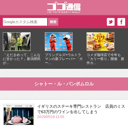
「えだまめって、こんな
プリングルズ×ウルトラ
コメダ珈琲店で今年も
に甘かった？」新潟県民
マンの新フレーバー「ガ
「カリー祭り」開催 新
が...
ー...
作カ...
シャトー・ル・パンポムロル
イギリスのステーキ専門レストラン 店員のミス
で63万円のワインを出してしまう
2019/05/18 11:05