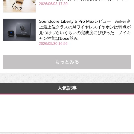
2026/06/03 17:30
Soundcore Liberty 5 Pro Maxレビュー Anker史
上最上位クラスのAIワイヤレスイヤホンは弱点が
見つけづらいくらいの完成度にびびった ノイキ
ャン性能はBose並み
2026/05/30 16:56
もっとみる
人気記事