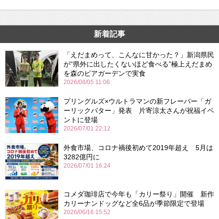
新着記事
「えだまめって、こんなに甘かった？」新潟県民
が“県外に出したくないほど食べる”極上えだまめ
を森のビアガーデンで実食
2026/08/05 11:06
プリングルズ×ウルトラマンの新フレーバー「ガ
ーリックバター」発表 片寄涼太さんが祝福イベ
ントに登場
2026/07/01 22:12
外食市場、コロナ禍後初めて2019年超え 5月は
3282億円に
2026/07/01 16:24
コメダ珈琲店で今年も「カリー祭り」開催 新作
カリーナンドッグなど全6品が季節限定で登場
2026/06/16 15:52