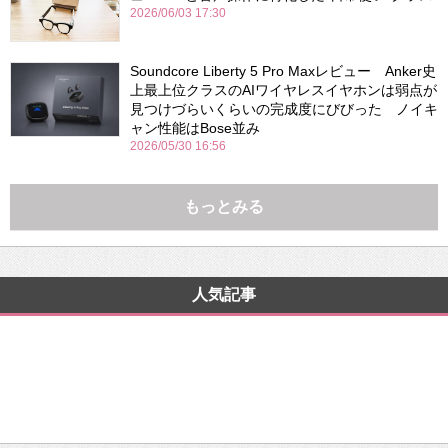
2026/06/03 17:30
Soundcore Liberty 5 Pro Maxレビュー Anker史
上最上位クラスのAIワイヤレスイヤホンは弱点が
見つけづらいくらいの完成度にびびった ノイキ
ャン性能はBose並み
2026/05/30 16:56
もっとみる
人気記事