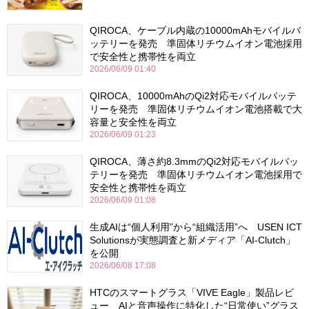
QIROCA、ケーブル内蔵の10000mAhモバイルバ
ッテリーを発売 準固体リチウムイオン電池採用
で安全性と携帯性を両立
2026/06/09 01:40
QIROCA、10000mAhのQi2対応モバイルバッテ
リーを発売 準固体リチウムイオン電池搭載で大
容量と安全性を両立
2026/06/09 01:23
QIROCA、薄さ約8.3mmのQi2対応モバイルバッ
テリーを発売 準固体リチウムイオン電池採用で
安全性と携帯性を両立
2026/06/09 01:08
生成AIは“個人利用”から“組織活用”へ USEN ICT
Solutionsが実態調査と新メディア「AI-Clutch」
を公開
2026/06/08 17:08
HTCのスマートグラス「VIVE Eagle」製品レビ
ュー AIと音声操作に特化した“日常使い”グラス