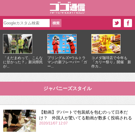
「えだまめって、こんな
プリングルズ×ウルトラ
コメダ珈琲店で今年も
に甘かった？」新潟県民
マンの新フレーバー「ガ
「カリー祭り」開催 新
が...
ー...
作カ...
ジャパニーズスタイル
【動画】デパートで包装紙を包むのって日本だ
け？ 外国人が驚いてる動画が数多く投稿される
2020/11/07 12:07