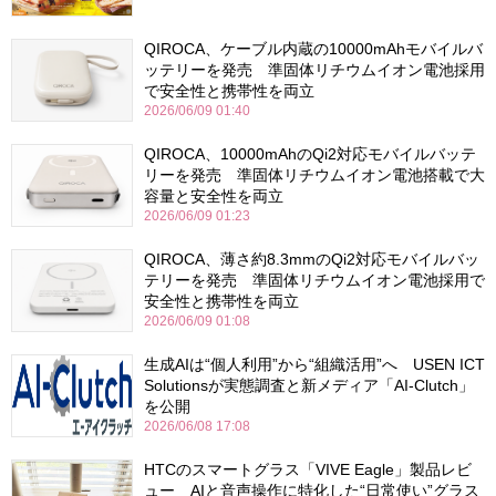
QIROCA、ケーブル内蔵の10000mAhモバイルバ
ッテリーを発売 準固体リチウムイオン電池採用
で安全性と携帯性を両立
2026/06/09 01:40
QIROCA、10000mAhのQi2対応モバイルバッテ
リーを発売 準固体リチウムイオン電池搭載で大
容量と安全性を両立
2026/06/09 01:23
QIROCA、薄さ約8.3mmのQi2対応モバイルバッ
テリーを発売 準固体リチウムイオン電池採用で
安全性と携帯性を両立
2026/06/09 01:08
生成AIは“個人利用”から“組織活用”へ USEN ICT
Solutionsが実態調査と新メディア「AI-Clutch」
を公開
2026/06/08 17:08
HTCのスマートグラス「VIVE Eagle」製品レビ
ュー AIと音声操作に特化した“日常使い”グラス