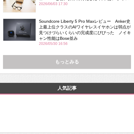
2026/06/03 17:30
Soundcore Liberty 5 Pro Maxレビュー Anker史
上最上位クラスのAIワイヤレスイヤホンは弱点が
見つけづらいくらいの完成度にびびった ノイキ
ャン性能はBose並み
2026/05/30 16:56
もっとみる
人気記事