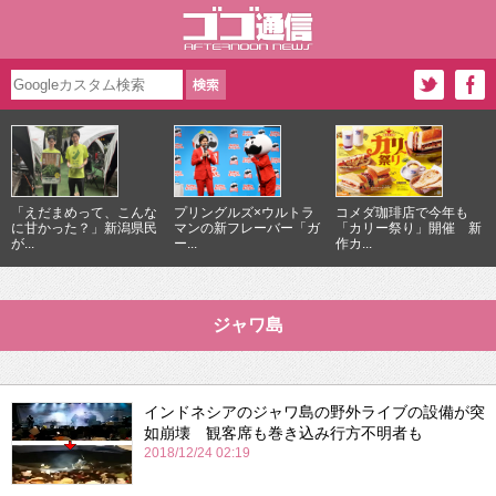
「えだまめって、こんな
プリングルズ×ウルトラ
コメダ珈琲店で今年も
に甘かった？」新潟県民
マンの新フレーバー「ガ
「カリー祭り」開催 新
が...
ー...
作カ...
ジャワ島
インドネシアのジャワ島の野外ライブの設備が突
如崩壊 観客席も巻き込み行方不明者も
2018/12/24 02:19