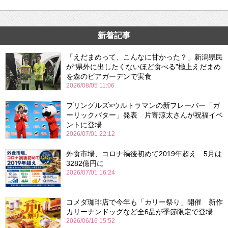
新着記事
「えだまめって、こんなに甘かった？」新潟県民
が“県外に出したくないほど食べる”極上えだまめ
を森のビアガーデンで実食
2026/08/05 11:06
プリングルズ×ウルトラマンの新フレーバー「ガ
ーリックバター」発表 片寄涼太さんが祝福イベ
ントに登場
2026/07/01 22:12
外食市場、コロナ禍後初めて2019年超え 5月は
3282億円に
2026/07/01 16:24
コメダ珈琲店で今年も「カリー祭り」開催 新作
カリーナンドッグなど全6品が季節限定で登場
2026/06/16 15:52