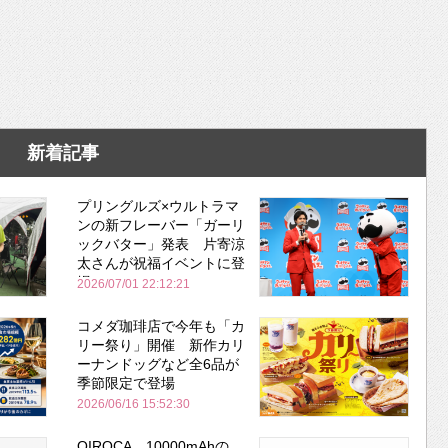
新着記事
プリングルズ×ウルトラマ
ンの新フレーバー「ガーリ
ックバター」発表 片寄涼
太さんが祝福イベントに登
場
2026/07/01 22:12:21
コメダ珈琲店で今年も「カ
リー祭り」開催 新作カリ
ーナンドッグなど全6品が
季節限定で登場
2026/06/16 15:52:30
QIROCA、10000mAhの