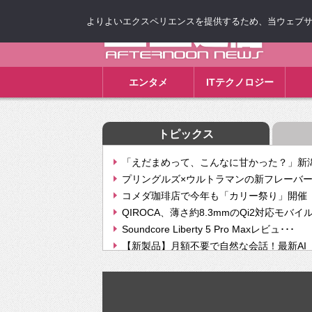
よりよいエクスペリエンスを提供するため、当ウェブサイト
ゴゴ通信
エンタメ
ITテクノロジー
トピックス
「えだまめって、こんなに甘かった？」新潟
プリングルズ×ウルトラマンの新フレーバー
コメダ珈琲店で今年も「カリー祭り」開催 
QIROCA、薄さ約8.3mmのQi2対応モバイ
Soundcore Liberty 5 Pro Maxレビュ･･･
【新製品】月額不要で自然な会話！最新AI（GPT
【次世代の没入感と生産性】VITURE Luma Ul
Geminiが音楽生成「Create music」機能提
挫折率8割の壁をAIで突破。ジャストシステ