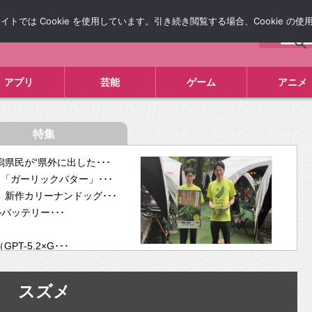
では Cookie を使用しています。引き続き閲覧する場合、Cookie の
について
広告掲載について
お問い合わせ
タレコミ
アプリ
芸能
ゲーム
アニメ
特集
県民が“県外に出した･･･
「ガーリックバター」･･･
新作カリーナンドッグ･･･
ルバッテリー･･･
-5.2×G･･･
tra･･･
供開･･･
スズメ
ム、”自分が今話し･･･