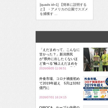
[quads id=1] 【簡単に説明する
と】 ・アメリカの公園でスズメ
を捕獲す …
「えだまめって、こんなに
甘かった？」新潟県民
が“県外に出したくないほ
ど食べる”極上えだまめを
森のビアガーデンで実食
2026/08/05 11:06:51
外食市場、コロナ禍後初め
て2019年超え 5月は3282
億円に
2026/07/01 16:24:15
QIROCA、ケーブル内蔵の