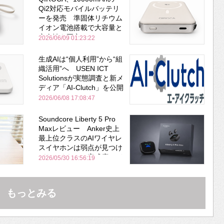
Qi2対応モバイルバッテリ
ーを発売 準固体リチウム
イオン電池搭載で大容量と
安全性を両立
2026/06/09 01:23:22
生成AIは“個人利用”から“組
織活用”へ USEN ICT
Solutionsが実態調査と新メ
ディア「AI-Clutch」を公開
2026/06/08 17:08:47
Soundcore Liberty 5 Pro
Maxレビュー Anker史上
最上位クラスのAIワイヤレ
スイヤホンは弱点が見つけ
づらいくらいの完成度にび
2026/05/30 16:56:19
びった ノイキャン性能は
Bose並み
もっとみる