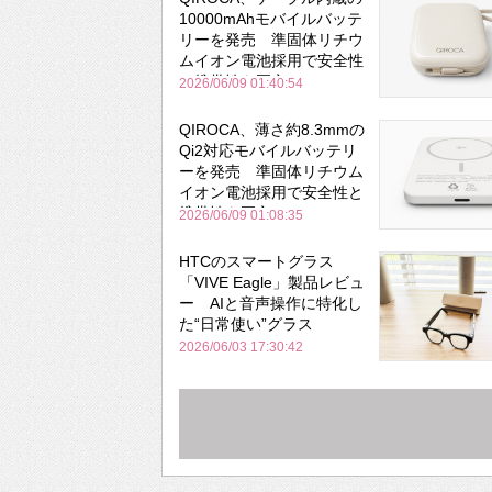
10000mAhモバイルバッテ
リーを発売 準固体リチウ
ムイオン電池採用で安全性
と携帯性を両立
2026/06/09 01:40:54
QIROCA、薄さ約8.3mmの
Qi2対応モバイルバッテリ
ーを発売 準固体リチウム
イオン電池採用で安全性と
携帯性を両立
2026/06/09 01:08:35
HTCのスマートグラス
「VIVE Eagle」製品レビュ
ー AIと音声操作に特化し
た“日常使い”グラス
2026/06/03 17:30:42