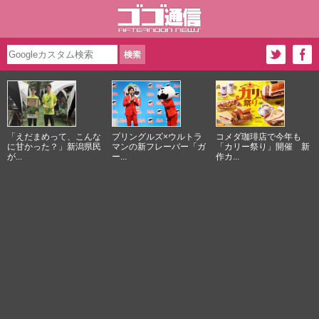
「えだまめって、こんな
プリングルズ×ウルトラ
コメダ珈琲店で今年も
に甘かった？」新潟県民
マンの新フレーバー「ガ
「カリー祭り」開催 新
が...
ー...
作カ...