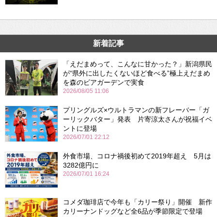
新着記事
「えだまめって、こんなに甘かった？」新潟県民
が“県外に出したくないほど食べる”極上えだまめ
を森のビアガーデンで実食
2026/08/05 11:06
プリングルズ×ウルトラマンの新フレーバー「ガ
ーリックバター」発表 片寄涼太さんが祝福イベ
ントに登場
2026/07/01 22:12
外食市場、コロナ禍後初めて2019年超え 5月は
3282億円に
2026/07/01 16:24
コメダ珈琲店で今年も「カリー祭り」開催 新作
カリーナンドッグなど全6品が季節限定で登場