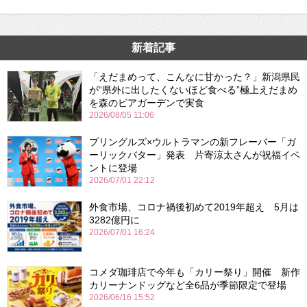
新着記事
「えだまめって、こんなに甘かった？」新潟県民
が“県外に出したくないほど食べる”極上えだまめ
を森のビアガーデンで実食
2026/08/05 11:06
プリングルズ×ウルトラマンの新フレーバー「ガ
ーリックバター」発表 片寄涼太さんが祝福イベ
ントに登場
2026/07/01 22:12
外食市場、コロナ禍後初めて2019年超え 5月は
3282億円に
2026/07/01 16:24
コメダ珈琲店で今年も「カリー祭り」開催 新作
カリーナンドッグなど全6品が季節限定で登場
2026/06/16 15:52