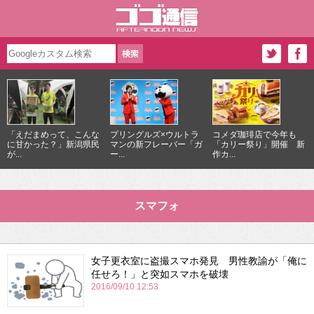
「えだまめって、こんな
プリングルズ×ウルトラ
コメダ珈琲店で今年も
に甘かった？」新潟県民
マンの新フレーバー「ガ
「カリー祭り」開催 新
が...
ー...
作カ...
スマフォ
女子更衣室に盗撮スマホ発見 男性教諭が「俺に
任せろ！」と突如スマホを破壊
2016/09/10 12:53