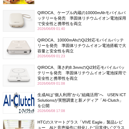
QIROCA、ケーブル内蔵の10000mAhモバイルバ
ッテリーを発売 準固体リチウムイオン電池採用
で安全性と携帯性を両立
2026/06/09 01:40
QIROCA、10000mAhのQi2対応モバイルバッテ
リーを発売 準固体リチウムイオン電池搭載で大
容量と安全性を両立
2026/06/09 01:23
QIROCA、薄さ約8.3mmのQi2対応モバイルバッ
テリーを発売 準固体リチウムイオン電池採用で
安全性と携帯性を両立
2026/06/09 01:08
生成AIは“個人利用”から“組織活用”へ USEN ICT
Solutionsが実態調査と新メディア「AI-Clutch」
を公開
2026/06/08 17:08
HTCのスマートグラス「VIVE Eagle」製品レビ
ュー AIと音声操作に特化した“日常使い”グラス