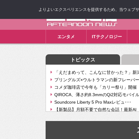
よりよいエクスペリエンスを提供するため、当ウェブサイト
ゴゴ通信
エンタメ
ITテクノロジー
トピックス
「えだまめって、こんなに甘かった？」新潟
プリングルズ×ウルトラマンの新フレーバー
コメダ珈琲店で今年も「カリー祭り」開催 
QIROCA、薄さ約8.3mmのQi2対応モバイ
Soundcore Liberty 5 Pro Maxレビュ･･･
【新製品】月額不要で自然な会話！最新AI（GPT
【次世代の没入感と生産性】VITURE Luma Ul
Geminiが音楽生成「Create music」機能提
挫折率8割の壁をAIで突破。ジャストシステ