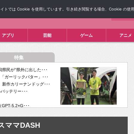
では Cookie を使用しています。引き続き閲覧する場合、Cookie の
について
広告掲載について
お問い合わせ
タレコミ
アプリ
芸能
ゲーム
アニメ
特集
県民が“県外に出した･･･
「ガーリックバター」･･･
新作カリーナンドッグ･･･
ルバッテリー･･･
-5.2×G･･･
tra･･･
供開･･･
スママDASH
ム、”自分が今話し･･･