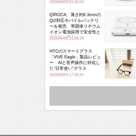
と携帯性を両立
2026/06/09 01:40:54
QIROCA、薄さ約8.3mmの
Qi2対応モバイルバッテリ
ーを発売 準固体リチウム
イオン電池採用で安全性と
携帯性を両立
2026/06/09 01:08:35
HTCのスマートグラス
「VIVE Eagle」製品レビュ
ー AIと音声操作に特化し
た“日常使い”グラス
2026/06/03 17:30:42