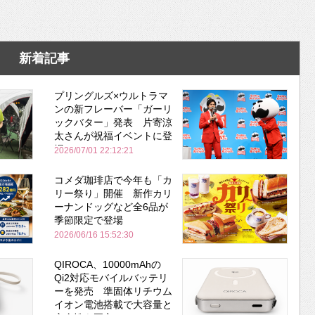
新着記事
プリングルズ×ウルトラマ
ンの新フレーバー「ガーリ
ックバター」発表 片寄涼
太さんが祝福イベントに登
場
2026/07/01 22:12:21
コメダ珈琲店で今年も「カ
リー祭り」開催 新作カリ
ーナンドッグなど全6品が
季節限定で登場
2026/06/16 15:52:30
QIROCA、10000mAhの
Qi2対応モバイルバッテリ
ーを発売 準固体リチウム
イオン電池搭載で大容量と