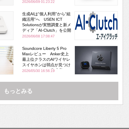
安全性を両立
2026/06/09 01:23:22
生成AIは“個人利用”から“組
織活用”へ USEN ICT
Solutionsが実態調査と新メ
ディア「AI-Clutch」を公開
2026/06/08 17:08:47
Soundcore Liberty 5 Pro
Maxレビュー Anker史上
最上位クラスのAIワイヤレ
スイヤホンは弱点が見つけ
づらいくらいの完成度にび
2026/05/30 16:56:19
びった ノイキャン性能は
Bose並み
もっとみる