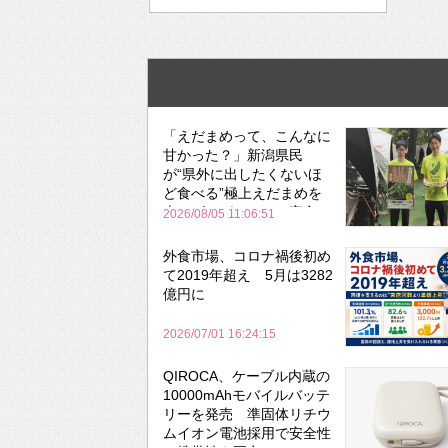
「えだまめって、こんなに
甘かった？」新潟県民
が“県外に出したくないほ
ど食べる”極上えだまめを
森のビアガーデンで実食
2026/08/05 11:06:51
外食市場、コロナ禍後初め
て2019年超え 5月は3282
億円に
2026/07/01 16:24:15
QIROCA、ケーブル内蔵の
10000mAhモバイルバッテ
リーを発売 準固体リチウ
ムイオン電池採用で安全性