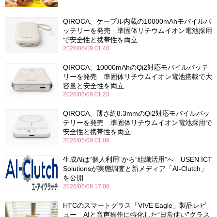
QIROCA、ケーブル内蔵の10000mAhモバイルバ
ッテリーを発売 準固体リチウムイオン電池採用
で安全性と携帯性を両立
2026/06/09 01:40
QIROCA、10000mAhのQi2対応モバイルバッテ
リーを発売 準固体リチウムイオン電池搭載で大
容量と安全性を両立
2026/06/09 01:23
QIROCA、薄さ約8.3mmのQi2対応モバイルバッ
テリーを発売 準固体リチウムイオン電池採用で
安全性と携帯性を両立
2026/06/09 01:08
生成AIは“個人利用”から“組織活用”へ USEN ICT
Solutionsが実態調査と新メディア「AI-Clutch」
を公開
2026/06/08 17:08
HTCのスマートグラス「VIVE Eagle」製品レビ
ュー AIと音声操作に特化した“日常使い”グラス