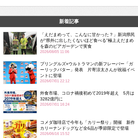
新着記事
「えだまめって、こんなに甘かった？」新潟県民
が“県外に出したくないほど食べる”極上えだまめ
を森のビアガーデンで実食
2026/08/05 11:06
プリングルズ×ウルトラマンの新フレーバー「ガ
ーリックバター」発表 片寄涼太さんが祝福イベ
ントに登場
2026/07/01 22:12
外食市場、コロナ禍後初めて2019年超え 5月は
3282億円に
2026/07/01 16:24
コメダ珈琲店で今年も「カリー祭り」開催 新作
カリーナンドッグなど全6品が季節限定で登場
2026/06/16 15:52