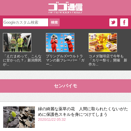
「えだまめって、こんな
プリングルズ×ウルトラ
コメダ珈琲店で今年も
に甘かった？」新潟県民
マンの新フレーバー「ガ
「カリー祭り」開催 新
が...
ー...
作カ...
センバイモ
緑の綺麗な薬草の花 人間に取られたくないがた
めに保護色スキルを身につけてしまう
2020/11/22 05:32