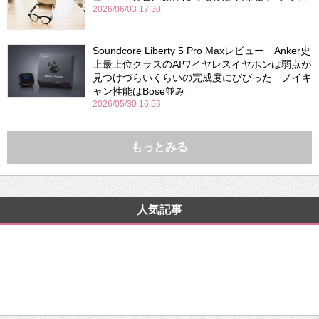
2026/06/03 17:30
Soundcore Liberty 5 Pro Maxレビュー Anker史
上最上位クラスのAIワイヤレスイヤホンは弱点が
見つけづらいくらいの完成度にびびった ノイキ
ャン性能はBose並み
2026/05/30 16:56
もっとみる
人気記事