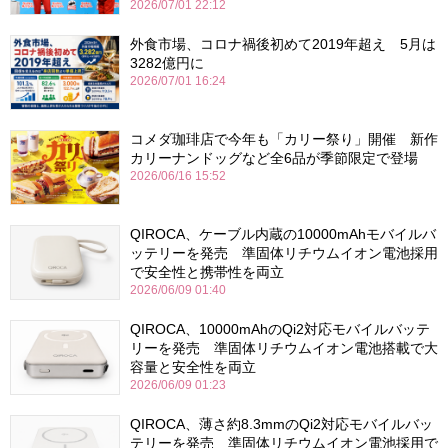
2026/07/01 22:12
外食市場、コロナ禍後初めて2019年超え 5月は
3282億円に
2026/07/01 16:24
コメダ珈琲店で今年も「カリー祭り」開催 新作
カリーナンドッグなど全6品が季節限定で登場
2026/06/16 15:52
QIROCA、ケーブル内蔵の10000mAhモバイルバ
ッテリーを発売 準固体リチウムイオン電池採用
で安全性と携帯性を両立
2026/06/09 01:40
QIROCA、10000mAhのQi2対応モバイルバッテ
リーを発売 準固体リチウムイオン電池搭載で大
容量と安全性を両立
2026/06/09 01:23
QIROCA、薄さ約8.3mmのQi2対応モバイルバッ
テリーを発売 準固体リチウムイオン電池採用で