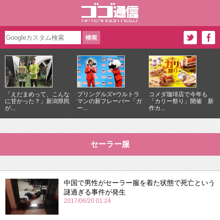
「えだまめって、こんな
プリングルズ×ウルトラ
コメダ珈琲店で今年も
に甘かった？」新潟県民
マンの新フレーバー「ガ
「カリー祭り」開催 新
が...
ー...
作カ...
セーラー服
中国で男性がセーラー服を着た状態で死亡という
謎過ぎる事件が発生
2017/06/20 01:24