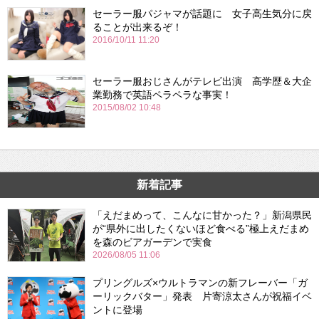
セーラー服パジャマが話題に 女子高生気分に戻
ることが出来るぞ！
2016/10/11 11:20
セーラー服おじさんがテレビ出演 高学歴＆大企
業勤務で英語ペラペラな事実！
2015/08/02 10:48
新着記事
「えだまめって、こんなに甘かった？」新潟県民
が“県外に出したくないほど食べる”極上えだまめ
を森のビアガーデンで実食
2026/08/05 11:06
プリングルズ×ウルトラマンの新フレーバー「ガ
ーリックバター」発表 片寄涼太さんが祝福イベ
ントに登場