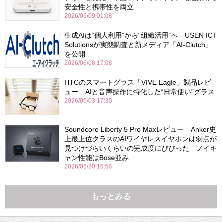
安全性と携帯性を両立
2026/06/09 01:08
生成AIは“個人利用”から“組織活用”へ USEN ICT
Solutionsが実態調査と新メディア「AI-Clutch」
を公開
2026/06/08 17:08
HTCのスマートグラス「VIVE Eagle」製品レビ
ュー AIと音声操作に特化した“日常使い”グラス
2026/06/03 17:30
Soundcore Liberty 5 Pro Maxレビュー Anker史
上最上位クラスのAIワイヤレスイヤホンは弱点が
見つけづらいくらいの完成度にびびった ノイキ
ャン性能はBose並み
2026/05/30 16:56
もっとみる