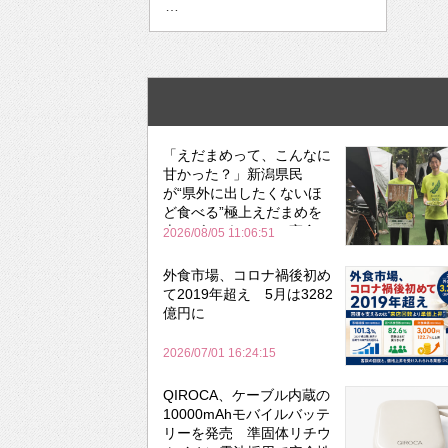
…
「えだまめって、こんなに
甘かった？」新潟県民
が“県外に出したくないほ
ど食べる”極上えだまめを
森のビアガーデンで実食
2026/08/05 11:06:51
外食市場、コロナ禍後初め
て2019年超え 5月は3282
億円に
2026/07/01 16:24:15
QIROCA、ケーブル内蔵の
10000mAhモバイルバッテ
リーを発売 準固体リチウ