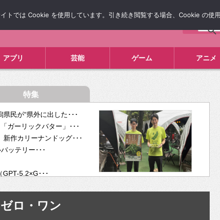
では Cookie を使用しています。引き続き閲覧する場合、Cookie の
について
広告掲載について
お問い合わせ
タレコミ
アプリ
芸能
ゲーム
アニメ
特集
県民が“県外に出した･･･
「ガーリックバター」･･･
新作カリーナンドッグ･･･
ルバッテリー･･･
-5.2×G･･･
tra･･･
供開･･･
ゼロ・ワン
ム、”自分が今話し･･･