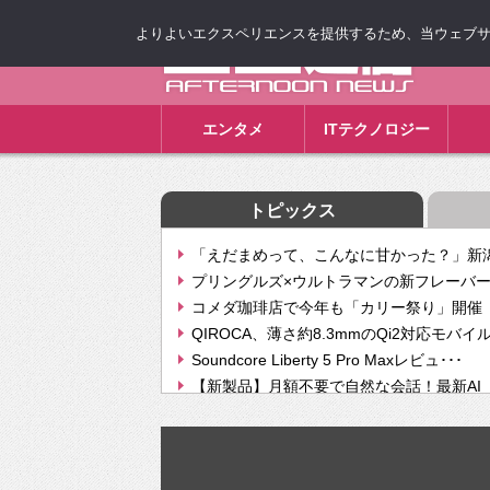
よりよいエクスペリエンスを提供するため、当ウェブサイト
ゴゴ通信
エンタメ
ITテクノロジー
トピックス
「えだまめって、こんなに甘かった？」新潟
プリングルズ×ウルトラマンの新フレーバー
コメダ珈琲店で今年も「カリー祭り」開催 
QIROCA、薄さ約8.3mmのQi2対応モバイ
Soundcore Liberty 5 Pro Maxレビュ･･･
【新製品】月額不要で自然な会話！最新AI（GPT
【次世代の没入感と生産性】VITURE Luma Ul
Geminiが音楽生成「Create music」機能提
挫折率8割の壁をAIで突破。ジャストシステ