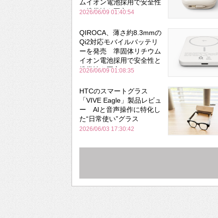
ムイオン電池採用で安全性
と携帯性を両立
2026/06/09 01:40:54
QIROCA、薄さ約8.3mmの
Qi2対応モバイルバッテリ
ーを発売 準固体リチウム
イオン電池採用で安全性と
携帯性を両立
2026/06/09 01:08:35
HTCのスマートグラス
「VIVE Eagle」製品レビュ
ー AIと音声操作に特化し
た“日常使い”グラス
2026/06/03 17:30:42