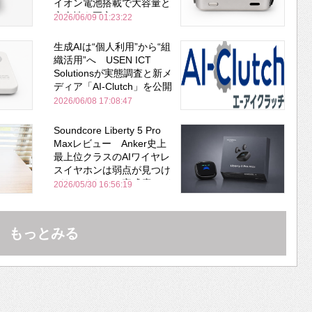
イオン電池搭載で大容量と
安全性を両立
2026/06/09 01:23:22
生成AIは“個人利用”から“組
織活用”へ USEN ICT
Solutionsが実態調査と新メ
ディア「AI-Clutch」を公開
2026/06/08 17:08:47
Soundcore Liberty 5 Pro
Maxレビュー Anker史上
最上位クラスのAIワイヤレ
スイヤホンは弱点が見つけ
づらいくらいの完成度にび
2026/05/30 16:56:19
びった ノイキャン性能は
Bose並み
もっとみる