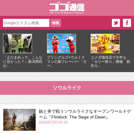
「えだまめって、こんな
プリングルズ×ウルトラ
コメダ珈琲店で今年も
に甘かった？」新潟県民
マンの新フレーバー「ガ
「カリー祭り」開催 新
が...
ー...
作カ...
ソウルライク
銃と斧で戦うソウルライクなオープンワールドゲ
ーム『Flintlock: The Siege of Dawn』
2024/07/20 05:10