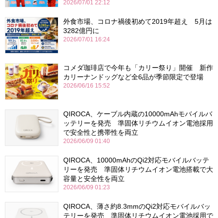
2026/07/01 22:12
外食市場、コロナ禍後初めて2019年超え 5月は
3282億円に
2026/07/01 16:24
コメダ珈琲店で今年も「カリー祭り」開催 新作
カリーナンドッグなど全6品が季節限定で登場
2026/06/16 15:52
QIROCA、ケーブル内蔵の10000mAhモバイルバ
ッテリーを発売 準固体リチウムイオン電池採用
で安全性と携帯性を両立
2026/06/09 01:40
QIROCA、10000mAhのQi2対応モバイルバッテ
リーを発売 準固体リチウムイオン電池搭載で大
容量と安全性を両立
2026/06/09 01:23
QIROCA、薄さ約8.3mmのQi2対応モバイルバッ
テリーを発売 準固体リチウムイオン電池採用で