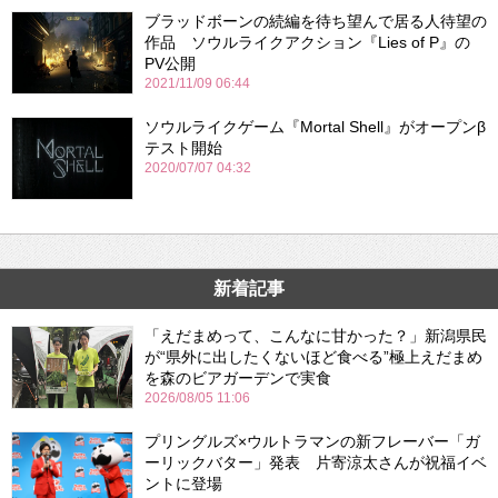
ブラッドボーンの続編を待ち望んで居る人待望の
作品 ソウルライクアクション『Lies of P』の
PV公開
2021/11/09 06:44
ソウルライクゲーム『Mortal Shell』がオープンβ
テスト開始
2020/07/07 04:32
新着記事
「えだまめって、こんなに甘かった？」新潟県民
が“県外に出したくないほど食べる”極上えだまめ
を森のビアガーデンで実食
2026/08/05 11:06
プリングルズ×ウルトラマンの新フレーバー「ガ
ーリックバター」発表 片寄涼太さんが祝福イベ
ントに登場