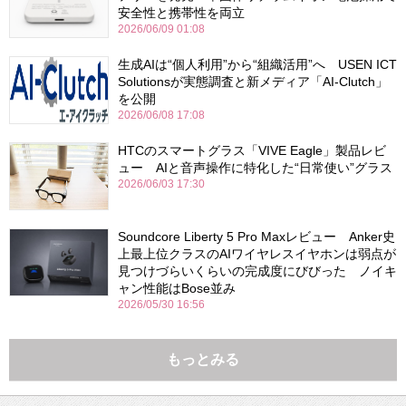
安全性と携帯性を両立
2026/06/09 01:08
生成AIは“個人利用”から“組織活用”へ USEN ICT
Solutionsが実態調査と新メディア「AI-Clutch」
を公開
2026/06/08 17:08
HTCのスマートグラス「VIVE Eagle」製品レビ
ュー AIと音声操作に特化した“日常使い”グラス
2026/06/03 17:30
Soundcore Liberty 5 Pro Maxレビュー Anker史
上最上位クラスのAIワイヤレスイヤホンは弱点が
見つけづらいくらいの完成度にびびった ノイキ
ャン性能はBose並み
2026/05/30 16:56
もっとみる