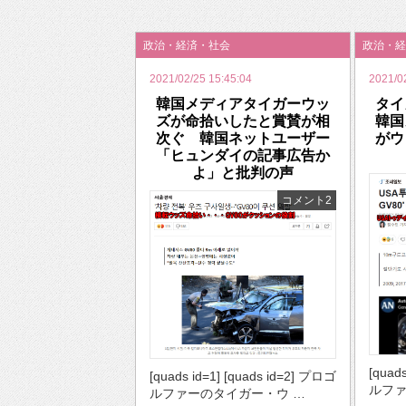
2026年のバレンタインは「自分で作って、想
政治・経済・社会
政治・経
2021/02/25 15:45:04
2021/02
韓国メディアタイガーウッ
タ
ズが命拾いしたと賞賛が相
韓国
次ぐ 韓国ネットユーザー
がウ
「ヒュンダイの記事広告か
よ」と批判の声
コメント2
[quad
[quads id=1] [quads id=2] プロゴ
ルファ
ルファーのタイガー・ウ …