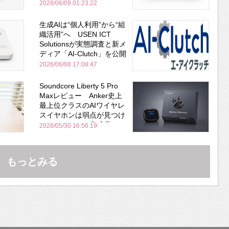
安全性を両立
2026/06/09 01:23:22
生成AIは“個人利用”から“組
織活用”へ USEN ICT
Solutionsが実態調査と新メ
ディア「AI-Clutch」を公開
2026/06/08 17:08:47
Soundcore Liberty 5 Pro
Maxレビュー Anker史上
最上位クラスのAIワイヤレ
スイヤホンは弱点が見つけ
づらいくらいの完成度にび
2026/05/30 16:56:19
びった ノイキャン性能は
Bose並み
もっとみる