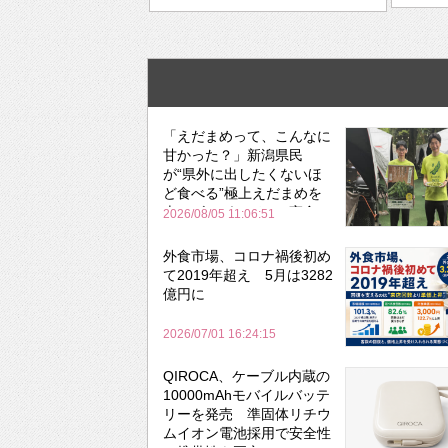
「えだまめって、こんなに
甘かった？」新潟県民
が“県外に出したくないほ
ど食べる”極上えだまめを
森のビアガーデンで実食
2026/08/05 11:06:51
外食市場、コロナ禍後初め
て2019年超え 5月は3282
億円に
2026/07/01 16:24:15
QIROCA、ケーブル内蔵の
10000mAhモバイルバッテ
リーを発売 準固体リチウ
ムイオン電池採用で安全性