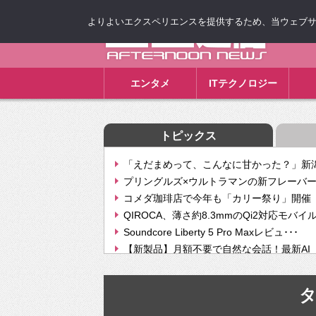
よりよいエクスペリエンスを提供するため、当ウェブサイト
ゴゴ通信
エンタメ
ITテクノロジー
トピックス
「えだまめって、こんなに甘かった？」新潟
プリングルズ×ウルトラマンの新フレーバー
コメダ珈琲店で今年も「カリー祭り」開催 
QIROCA、薄さ約8.3mmのQi2対応モバイ
Soundcore Liberty 5 Pro Maxレビュ･･･
【新製品】月額不要で自然な会話！最新AI（GPT
【次世代の没入感と生産性】VITURE Luma Ul
Geminiが音楽生成「Create music」機能提
挫折率8割の壁をAIで突破。ジャストシステ