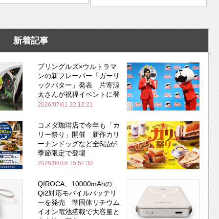
新着記事
プリングルズ×ウルトラマ
ンの新フレーバー「ガーリ
ックバター」発表 片寄涼
太さんが祝福イベントに登
場
2026/07/01 22:12:21
コメダ珈琲店で今年も「カ
リー祭り」開催 新作カリ
ーナンドッグなど全6品が
季節限定で登場
2026/06/16 15:52:30
QIROCA、10000mAhの
Qi2対応モバイルバッテリ
ーを発売 準固体リチウム
イオン電池搭載で大容量と