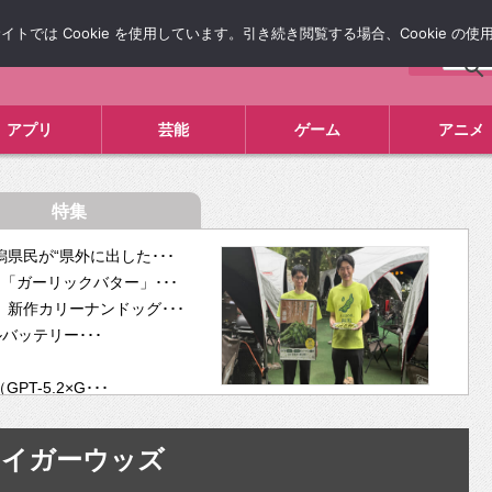
では Cookie を使用しています。引き続き閲覧する場合、Cookie の
について
広告掲載について
お問い合わせ
タレコミ
アプリ
芸能
ゲーム
アニメ
特集
県民が“県外に出した･･･
「ガーリックバター」･･･
新作カリーナンドッグ･･･
ルバッテリー･･･
-5.2×G･･･
tra･･･
供開･･･
タイガーウッズ
ム、”自分が今話し･･･