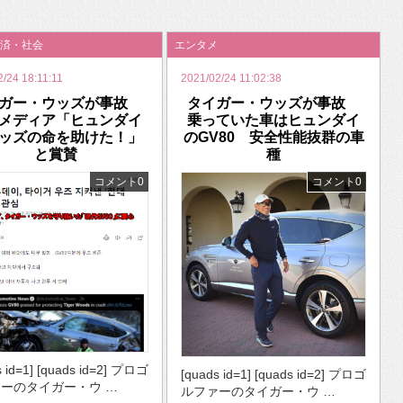
いを渡す」 TE･･･
済・社会
エンタメ
/24 18:11:11
2021/02/24 11:02:38
イガー・ウッズが事故
タイガー・ウッズが事故
メディア「ヒュンダイ
乗っていた車はヒュンダイ
ッズの命を助けた！」
のGV80 安全性能抜群の車
と賞賛
種
コメント0
コメント0
s id=1] [quads id=2] プロゴ
[quads id=1] [quads id=2] プロゴ
ーのタイガー・ウ …
ルファーのタイガー・ウ …