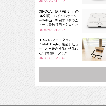
と携帯性を両立
2026/06/09 01:40:54
QIROCA、薄さ約8.3mmの
Qi2対応モバイルバッテリ
ーを発売 準固体リチウム
イオン電池採用で安全性と
携帯性を両立
2026/06/09 01:08:35
HTCのスマートグラス
「VIVE Eagle」製品レビュ
ー AIと音声操作に特化し
た“日常使い”グラス
2026/06/03 17:30:42