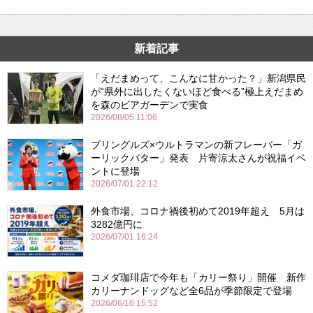
新着記事
「えだまめって、こんなに甘かった？」新潟県民
が“県外に出したくないほど食べる”極上えだまめ
を森のビアガーデンで実食
2026/08/05 11:06
プリングルズ×ウルトラマンの新フレーバー「ガ
ーリックバター」発表 片寄涼太さんが祝福イベ
ントに登場
2026/07/01 22:12
外食市場、コロナ禍後初めて2019年超え 5月は
3282億円に
2026/07/01 16:24
コメダ珈琲店で今年も「カリー祭り」開催 新作
カリーナンドッグなど全6品が季節限定で登場
2026/06/16 15:52