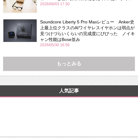
2026/06/03 17:30
Soundcore Liberty 5 Pro Maxレビュー Anker史
上最上位クラスのAIワイヤレスイヤホンは弱点が
見つけづらいくらいの完成度にびびった ノイキ
ャン性能はBose並み
2026/05/30 16:56
もっとみる
人気記事