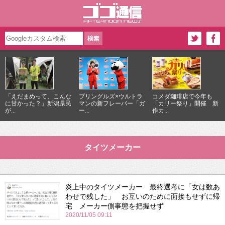
「えだまめって、こんな
プリングルズ×ウルトラ
コメダ珈琲店で今年も
に甘かった？」新潟県民
マンの新フレーバー「ガ
「カリー祭り」開催 新
が...
ー...
作カ...
タイツメーカー
炎上中のタイツメーカー 最終選考に「女は数あ
わせで残した」 お互いのために面接もせずに帰
宅 メーカー側事態を把握せず
2020/11/05 09:11