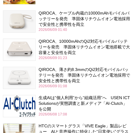
QIROCA、ケーブル内蔵の10000mAhモバイルバ
ッテリーを発売 準固体リチウムイオン電池採用
で安全性と携帯性を両立
2026/06/09 01:40
QIROCA、10000mAhのQi2対応モバイルバッテ
リーを発売 準固体リチウムイオン電池搭載で大
容量と安全性を両立
2026/06/09 01:23
QIROCA、薄さ約8.3mmのQi2対応モバイルバッ
テリーを発売 準固体リチウムイオン電池採用で
安全性と携帯性を両立
2026/06/09 01:08
生成AIは“個人利用”から“組織活用”へ USEN ICT
Solutionsが実態調査と新メディア「AI-Clutch」
を公開
2026/06/08 17:08
HTCのスマートグラス「VIVE Eagle」製品レビ
ュー AIと音声操作に特化した“日常使い”グラス