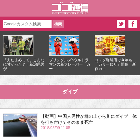
「えだまめって、こんな
プリングルズ×ウルトラ
コメダ珈琲店で今年も
に甘かった？」新潟県民
マンの新フレーバー「ガ
「カリー祭り」開催 新
が...
ー...
作カ...
ダイブ
【動画】中国人男性が橋の上から川にダイブ 体
を打ち付けてそのまま死亡
2018/08/09 11:05