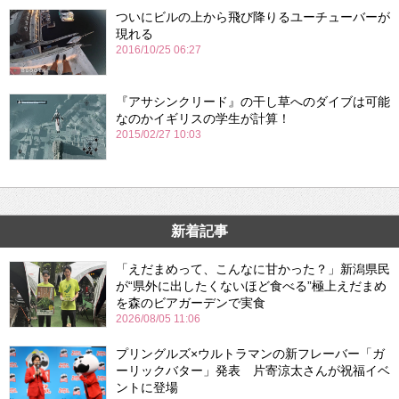
ついにビルの上から飛び降りるユーチューバーが
現れる
2016/10/25 06:27
『アサシンクリード』の干し草へのダイブは可能
なのかイギリスの学生が計算！
2015/02/27 10:03
新着記事
「えだまめって、こんなに甘かった？」新潟県民
が“県外に出したくないほど食べる”極上えだまめ
を森のビアガーデンで実食
2026/08/05 11:06
プリングルズ×ウルトラマンの新フレーバー「ガ
ーリックバター」発表 片寄涼太さんが祝福イベ
ントに登場