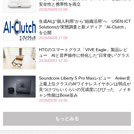
安全性と携帯性を両立
2026/06/09 01:08
生成AIは“個人利用”から“組織活用”へ USEN ICT
Solutionsが実態調査と新メディア「AI-Clutch」
を公開
2026/06/08 17:08
HTCのスマートグラス「VIVE Eagle」製品レビ
ュー AIと音声操作に特化した“日常使い”グラス
2026/06/03 17:30
Soundcore Liberty 5 Pro Maxレビュー Anker史
上最上位クラスのAIワイヤレスイヤホンは弱点が
見つけづらいくらいの完成度にびびった ノイキ
ャン性能はBose並み
2026/05/30 16:56
もっとみる