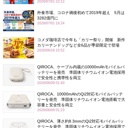
2026/07/01 22:12
外食市場、コロナ禍後初めて2019年超え 5月は
3282億円に
2026/07/01 16:24
コメダ珈琲店で今年も「カリー祭り」開催 新作
カリーナンドッグなど全6品が季節限定で登場
2026/06/16 15:52
QIROCA、ケーブル内蔵の10000mAhモバイルバ
ッテリーを発売 準固体リチウムイオン電池採用
で安全性と携帯性を両立
2026/06/09 01:40
QIROCA、10000mAhのQi2対応モバイルバッテ
リーを発売 準固体リチウムイオン電池搭載で大
容量と安全性を両立
2026/06/09 01:23
QIROCA、薄さ約8.3mmのQi2対応モバイルバッ
テリーを発売 準固体リチウムイオン電池採用で