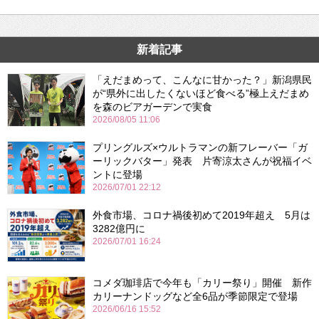
新着記事
「えだまめって、こんなに甘かった？」新潟県民
が“県外に出したくないほど食べる”極上えだまめ
を森のビアガーデンで実食
2026/08/05 11:06
プリングルズ×ウルトラマンの新フレーバー「ガ
ーリックバター」発表 片寄涼太さんが祝福イベ
ントに登場
2026/07/01 22:12
外食市場、コロナ禍後初めて2019年超え 5月は
3282億円に
2026/07/01 16:24
コメダ珈琲店で今年も「カリー祭り」開催 新作
カリーナンドッグなど全6品が季節限定で登場
2026/06/16 15:52