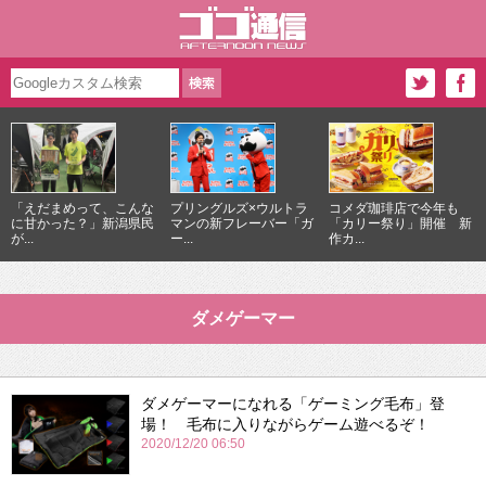
「えだまめって、こんな
プリングルズ×ウルトラ
コメダ珈琲店で今年も
に甘かった？」新潟県民
マンの新フレーバー「ガ
「カリー祭り」開催 新
が...
ー...
作カ...
ダメゲーマー
ダメゲーマーになれる「ゲーミング毛布」登
場！ 毛布に入りながらゲーム遊べるぞ！
2020/12/20 06:50