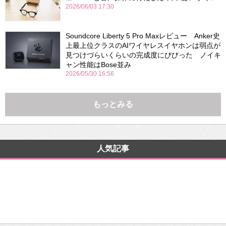
2026/06/03 17:30
Soundcore Liberty 5 Pro Maxレビュー Anker史
上最上位クラスのAIワイヤレスイヤホンは弱点が
見つけづらいくらいの完成度にびびった ノイキ
ャン性能はBose並み
2026/05/30 16:56
もっとみる
人気記事