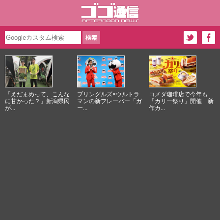
「えだまめって、こんな
プリングルズ×ウルトラ
コメダ珈琲店で今年も
に甘かった？」新潟県民
マンの新フレーバー「ガ
「カリー祭り」開催 新
が...
ー...
作カ...