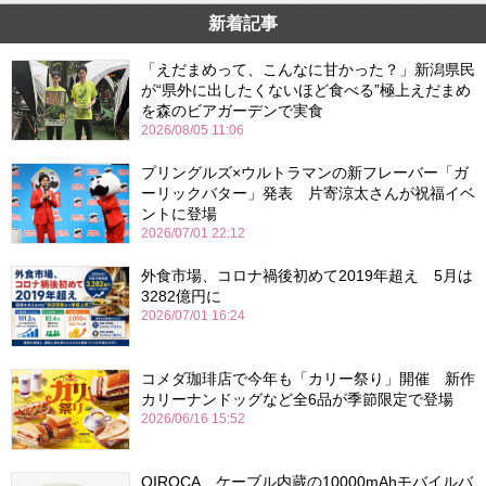
新着記事
「えだまめって、こんなに甘かった？」新潟県民
が“県外に出したくないほど食べる”極上えだまめ
を森のビアガーデンで実食
2026/08/05 11:06
プリングルズ×ウルトラマンの新フレーバー「ガ
ーリックバター」発表 片寄涼太さんが祝福イベ
ントに登場
2026/07/01 22:12
外食市場、コロナ禍後初めて2019年超え 5月は
3282億円に
2026/07/01 16:24
コメダ珈琲店で今年も「カリー祭り」開催 新作
カリーナンドッグなど全6品が季節限定で登場
2026/06/16 15:52
QIROCA、ケーブル内蔵の10000mAhモバイルバ