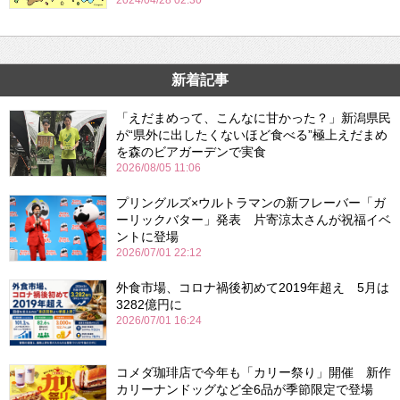
2024/04/28 02:30
新着記事
「えだまめって、こんなに甘かった？」新潟県民
が“県外に出したくないほど食べる”極上えだまめ
を森のビアガーデンで実食
2026/08/05 11:06
プリングルズ×ウルトラマンの新フレーバー「ガ
ーリックバター」発表 片寄涼太さんが祝福イベ
ントに登場
2026/07/01 22:12
外食市場、コロナ禍後初めて2019年超え 5月は
3282億円に
2026/07/01 16:24
コメダ珈琲店で今年も「カリー祭り」開催 新作
カリーナンドッグなど全6品が季節限定で登場