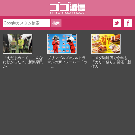
「えだまめって、こんな
プリングルズ×ウルトラ
コメダ珈琲店で今年も
に甘かった？」新潟県民
マンの新フレーバー「ガ
「カリー祭り」開催 新
が...
ー...
作カ...