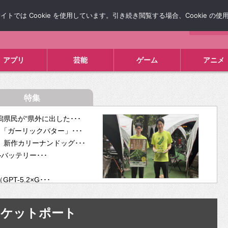
では Cookie を使用しています。引き続き閲覧する場合、Cookie の
について
広告掲載について
お問い合わせ
タレコミ
アプリ
芸能
ゲーム
アニメ
特集
県民が“県外に出した･･･
「ガーリックバター」･･･
新作カリーナンドッグ･･･
ルバッテリー･･･
-5.2×G･･･
tra･･･
供開･･･
チケットポート
ム、”自分が今話し･･･