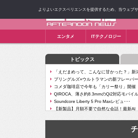
よりよいエクスペリエンスを提供するため、当ウェブサイト
ゴゴ通信
エンタメ
ITテクノロジー
トピックス
「えだまめって、こんなに甘かった？」新潟
プリングルズ×ウルトラマンの新フレーバー
コメダ珈琲店で今年も「カリー祭り」開催 
QIROCA、薄さ約8.3mmのQi2対応モバイ
Soundcore Liberty 5 Pro Maxレビュ･･･
【新製品】月額不要で自然な会話！最新AI（GPT
【次世代の没入感と生産性】VITURE Luma Ul
Geminiが音楽生成「Create music」機能提
挫折率8割の壁をAIで突破。ジャストシステ