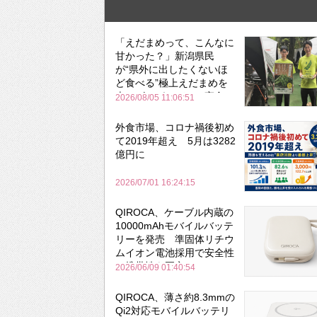
「えだまめって、こんなに
甘かった？」新潟県民
が“県外に出したくないほ
ど食べる”極上えだまめを
森のビアガーデンで実食
2026/08/05 11:06:51
外食市場、コロナ禍後初め
て2019年超え 5月は3282
億円に
2026/07/01 16:24:15
QIROCA、ケーブル内蔵の
10000mAhモバイルバッテ
リーを発売 準固体リチウ
ムイオン電池採用で安全性
と携帯性を両立
2026/06/09 01:40:54
QIROCA、薄さ約8.3mmの
Qi2対応モバイルバッテリ