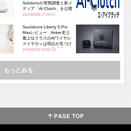
Solutionsが実態調査と新メ
ディア「AI-Clutch」を公開
2026/06/08 17:08:47
Soundcore Liberty 5 Pro
Maxレビュー Anker史上
最上位クラスのAIワイヤレ
スイヤホンは弱点が見つけ
づらいくらいの完成度にび
2026/05/30 16:56:19
びった ノイキャン性能は
Bose並み
もっとみる