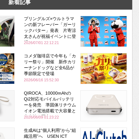
新着記事
プリングルズ×ウルトラマ
ンの新フレーバー「ガーリ
ックバター」発表 片寄涼
太さんが祝福イベントに登
場
2026/07/01 22:12:21
コメダ珈琲店で今年も「カ
リー祭り」開催 新作カリ
ーナンドッグなど全6品が
季節限定で登場
2026/06/16 15:52:30
QIROCA、10000mAhの
Qi2対応モバイルバッテリ
ーを発売 準固体リチウム
イオン電池搭載で大容量と
安全性を両立
2026/06/09 01:23:22
生成AIは“個人利用”から“組
織活用”へ USEN ICT