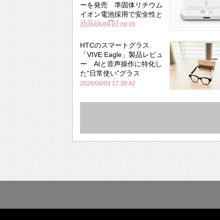
ーを発売 準固体リチウム
イオン電池採用で安全性と
携帯性を両立
2026/06/09 01:08:35
HTCのスマートグラス
「VIVE Eagle」製品レビュ
ー AIと音声操作に特化し
た“日常使い”グラス
2026/06/03 17:30:42