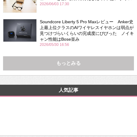
2026/06/03 17:30
Soundcore Liberty 5 Pro Maxレビュー Anker史
上最上位クラスのAIワイヤレスイヤホンは弱点が
見つけづらいくらいの完成度にびびった ノイキ
ャン性能はBose並み
2026/05/30 16:56
もっとみる
人気記事