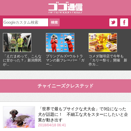
「えだまめって、こんな
プリングルズ×ウルトラ
コメダ珈琲店で今年も
に甘かった？」新潟県民
マンの新フレーバー「ガ
「カリー祭り」開催 新
が...
ー...
作カ...
チャイニーズクレステッド
「世界で最もブサイクな犬大会」で3位になった
犬が話題に！ 不細工な犬をスターにしたいと企
業が動き出す
2018/04/18 06:41