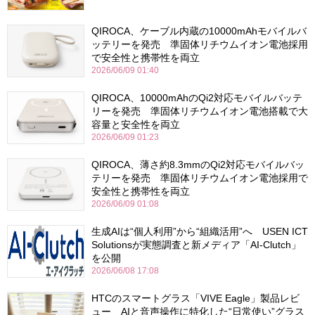
QIROCA、ケーブル内蔵の10000mAhモバイルバ
ッテリーを発売 準固体リチウムイオン電池採用
で安全性と携帯性を両立
2026/06/09 01:40
QIROCA、10000mAhのQi2対応モバイルバッテ
リーを発売 準固体リチウムイオン電池搭載で大
容量と安全性を両立
2026/06/09 01:23
QIROCA、薄さ約8.3mmのQi2対応モバイルバッ
テリーを発売 準固体リチウムイオン電池採用で
安全性と携帯性を両立
2026/06/09 01:08
生成AIは“個人利用”から“組織活用”へ USEN ICT
Solutionsが実態調査と新メディア「AI-Clutch」
を公開
2026/06/08 17:08
HTCのスマートグラス「VIVE Eagle」製品レビ
ュー AIと音声操作に特化した“日常使い”グラス