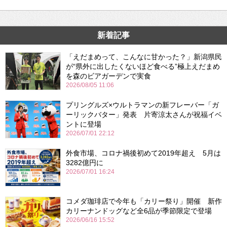
新着記事
「えだまめって、こんなに甘かった？」新潟県民
が“県外に出したくないほど食べる”極上えだまめ
を森のビアガーデンで実食
2026/08/05 11:06
プリングルズ×ウルトラマンの新フレーバー「ガ
ーリックバター」発表 片寄涼太さんが祝福イベ
ントに登場
2026/07/01 22:12
外食市場、コロナ禍後初めて2019年超え 5月は
3282億円に
2026/07/01 16:24
コメダ珈琲店で今年も「カリー祭り」開催 新作
カリーナンドッグなど全6品が季節限定で登場
2026/06/16 15:52