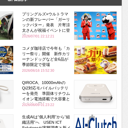
プリングルズ×ウルトラマ
ンの新フレーバー「ガーリ
ックバター」発表 片寄涼
太さんが祝福イベントに登
場
2026/07/01 22:12:21
コメダ珈琲店で今年も「カ
リー祭り」開催 新作カリ
ーナンドッグなど全6品が
季節限定で登場
2026/06/16 15:52:30
QIROCA、10000mAhの
Qi2対応モバイルバッテリ
ーを発売 準固体リチウム
イオン電池搭載で大容量と
安全性を両立
2026/06/09 01:23:22
生成AIは“個人利用”から“組
織活用”へ USEN ICT
Solutionsが実態調査と新メ