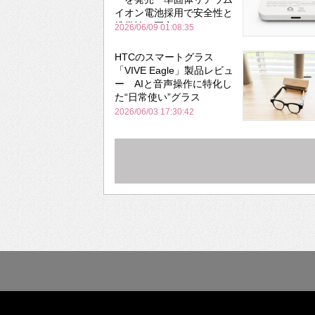
イオン電池採用で安全性と
携帯性を両立
2026/06/09 01:08:35
HTCのスマートグラス
「VIVE Eagle」製品レビュ
ー AIと音声操作に特化し
た“日常使い”グラス
2026/06/03 17:30:42