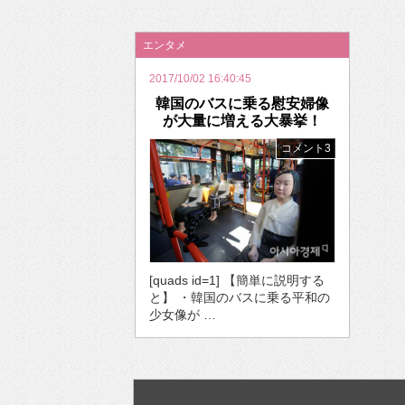
2026年のバレンタインは「自分で作って、想
エンタメ
2017/10/02 16:40:45
韓国のバスに乗る慰安婦像
が大量に増える大暴挙！
コメント3
[quads id=1] 【簡単に説明する
と】 ・韓国のバスに乗る平和の
少女像が …