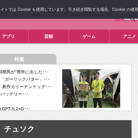
では Cookie を使用しています。引き続き閲覧する場合、Cookie の
について
広告掲載について
お問い合わせ
タレコミ
アプリ
芸能
ゲーム
アニメ
特集
県民が“県外に出した･･･
「ガーリックバター」･･･
新作カリーナンドッグ･･･
ルバッテリー･･･
-5.2×G･･･
tra･･･
供開･･･
チュソク
ム、”自分が今話し･･･