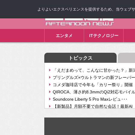
よりよいエクスペリエンスを提供するため、当ウェブサイト
ゴゴ通信
エンタメ
ITテクノロジー
トピックス
「えだまめって、こんなに甘かった？」新潟
プリングルズ×ウルトラマンの新フレーバー
コメダ珈琲店で今年も「カリー祭り」開催 
QIROCA、薄さ約8.3mmのQi2対応モバイ
Soundcore Liberty 5 Pro Maxレビュ･･･
【新製品】月額不要で自然な会話！最新AI（GPT
【次世代の没入感と生産性】VITURE Luma Ul
Geminiが音楽生成「Create music」機能提
挫折率8割の壁をAIで突破。ジャストシステ