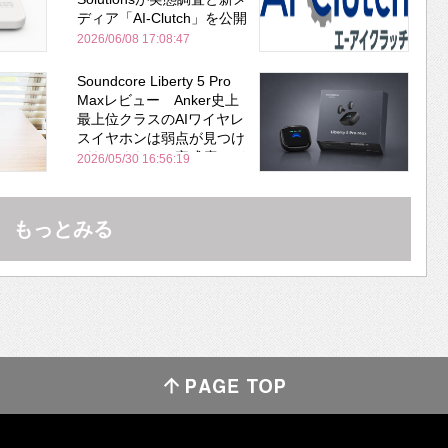
ディア「AI-Clutch」を公開
2026/06/08 17:08:47
Soundcore Liberty 5 Pro
Maxレビュー Anker史上
最上位クラスのAIワイヤレ
スイヤホンは弱点が見つけ
づらいくらいの完成度にび
2026/05/30 16:56:19
びった ノイキャン性能は
Bose並み
もっとみる