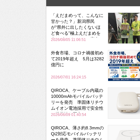
「えだまめって、こんなに
甘かった？」新潟県民
が“県外に出したくないほ
ど食べる”極上えだまめを
森のビアガーデンで実食
2026/08/05 11:06:51
外食市場、コロナ禍後初め
て2019年超え 5月は3282
億円に
2026/07/01 16:24:15
QIROCA、ケーブル内蔵の
10000mAhモバイルバッテ
リーを発売 準固体リチウ
ムイオン電池採用で安全性
と携帯性を両立
2026/06/09 01:40:54
QIROCA、薄さ約8.3mmの
Qi2対応モバイルバッテリ
ーを発売 準固体リチウム