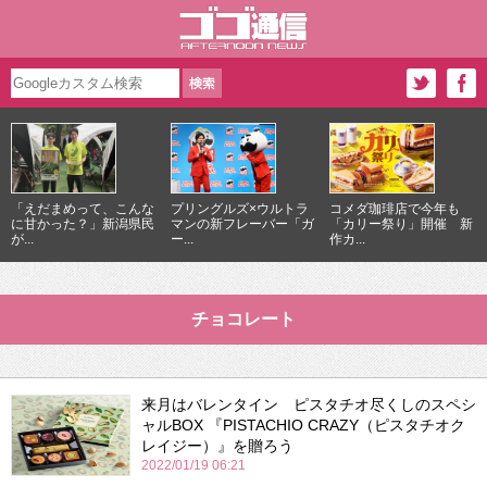
「えだまめって、こんな
プリングルズ×ウルトラ
コメダ珈琲店で今年も
に甘かった？」新潟県民
マンの新フレーバー「ガ
「カリー祭り」開催 新
が...
ー...
作カ...
チョコレート
来月はバレンタイン ピスタチオ尽くしのスペシ
ャルBOX 『PISTACHIO CRAZY（ピスタチオク
レイジー）』を贈ろう
2022/01/19 06:21