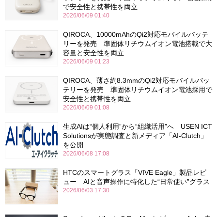
で安全性と携帯性を両立
2026/06/09 01:40
QIROCA、10000mAhのQi2対応モバイルバッテ
リーを発売 準固体リチウムイオン電池搭載で大
容量と安全性を両立
2026/06/09 01:23
QIROCA、薄さ約8.3mmのQi2対応モバイルバッ
テリーを発売 準固体リチウムイオン電池採用で
安全性と携帯性を両立
2026/06/09 01:08
生成AIは“個人利用”から“組織活用”へ USEN ICT
Solutionsが実態調査と新メディア「AI-Clutch」
を公開
2026/06/08 17:08
HTCのスマートグラス「VIVE Eagle」製品レビ
ュー AIと音声操作に特化した“日常使い”グラス
2026/06/03 17:30