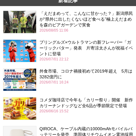
新着記事
「えだまめって、こんなに甘かった？」新潟県民
が“県外に出したくないほど食べる”極上えだまめ
を森のビアガーデンで実食
2026/08/05 11:06
プリングルズ×ウルトラマンの新フレーバー「ガ
ーリックバター」発表 片寄涼太さんが祝福イベ
ントに登場
2026/07/01 22:12
外食市場、コロナ禍後初めて2019年超え 5月は
3282億円に
2026/07/01 16:24
コメダ珈琲店で今年も「カリー祭り」開催 新作
カリーナンドッグなど全6品が季節限定で登場
2026/06/16 15:52
QIROCA、ケーブル内蔵の10000mAhモバイルバ
ッテリーを発売 準固体リチウムイオン電池採用