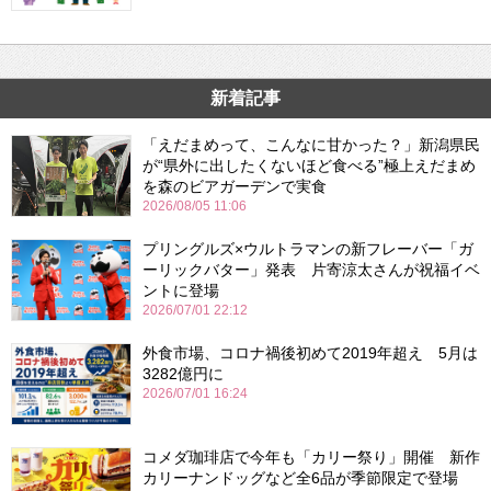
新着記事
「えだまめって、こんなに甘かった？」新潟県民
が“県外に出したくないほど食べる”極上えだまめ
を森のビアガーデンで実食
2026/08/05 11:06
プリングルズ×ウルトラマンの新フレーバー「ガ
ーリックバター」発表 片寄涼太さんが祝福イベ
ントに登場
2026/07/01 22:12
外食市場、コロナ禍後初めて2019年超え 5月は
3282億円に
2026/07/01 16:24
コメダ珈琲店で今年も「カリー祭り」開催 新作
カリーナンドッグなど全6品が季節限定で登場