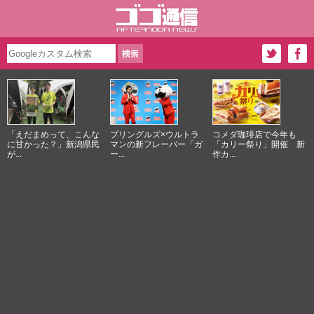
「えだまめって、こんな
プリングルズ×ウルトラ
コメダ珈琲店で今年も
に甘かった？」新潟県民
マンの新フレーバー「ガ
「カリー祭り」開催 新
が...
ー...
作カ...