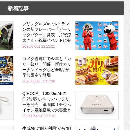
新着記事
プリングルズ×ウルトラマ
ンの新フレーバー「ガーリ
ックバター」発表 片寄涼
太さんが祝福イベントに登
場
2026/07/01 22:12:21
コメダ珈琲店で今年も「カ
リー祭り」開催 新作カリ
ーナンドッグなど全6品が
季節限定で登場
2026/06/16 15:52:30
QIROCA、10000mAhの
Qi2対応モバイルバッテリ
ーを発売 準固体リチウム
イオン電池搭載で大容量と
安全性を両立
2026/06/09 01:23:22
生成AIは“個人利用”から“組