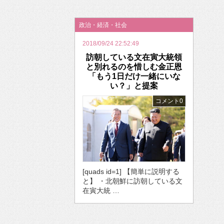
2026年のバレンタインは「自分で作って、想
政治・経済・社会
2018/09/24 22:52:49
訪朝している文在寅大統領
と別れるのを惜しむ金正恩
「もう1日だけ一緒にいな
い？」と提案
コメント0
[quads id=1] 【簡単に説明する
と】 ・北朝鮮に訪朝している文
在寅大統 …