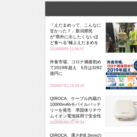
「えだまめって、こんなに
甘かった？」新潟県民
が“県外に出したくないほ
ど食べる”極上えだまめを
森のビアガーデンで実食
2026/08/05 11:06:51
外食市場、コロナ禍後初め
て2019年超え 5月は3282
億円に
2026/07/01 16:24:15
QIROCA、ケーブル内蔵の
10000mAhモバイルバッテ
リーを発売 準固体リチウ
ムイオン電池採用で安全性
と携帯性を両立
2026/06/09 01:40:54
QIROCA、薄さ約8.3mmの