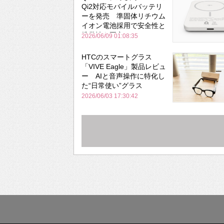
Qi2対応モバイルバッテリ
ーを発売 準固体リチウム
イオン電池採用で安全性と
携帯性を両立
2026/06/09 01:08:35
HTCのスマートグラス
「VIVE Eagle」製品レビュ
ー AIと音声操作に特化し
た“日常使い”グラス
2026/06/03 17:30:42