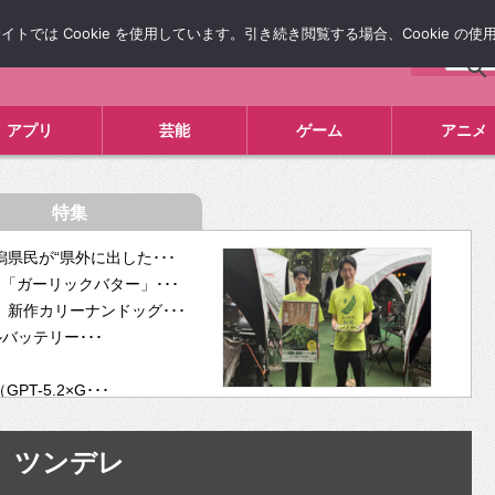
では Cookie を使用しています。引き続き閲覧する場合、Cookie の
について
広告掲載について
お問い合わせ
タレコミ
アプリ
芸能
ゲーム
アニメ
特集
県民が“県外に出した･･･
「ガーリックバター」･･･
新作カリーナンドッグ･･･
ルバッテリー･･･
-5.2×G･･･
tra･･･
供開･･･
ツンデレ
ム、”自分が今話し･･･