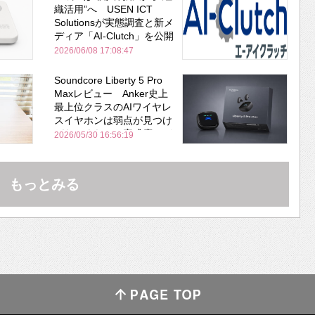
織活用”へ USEN ICT
Solutionsが実態調査と新メ
ディア「AI-Clutch」を公開
2026/06/08 17:08:47
Soundcore Liberty 5 Pro
Maxレビュー Anker史上
最上位クラスのAIワイヤレ
スイヤホンは弱点が見つけ
づらいくらいの完成度にび
2026/05/30 16:56:19
びった ノイキャン性能は
Bose並み
もっとみる