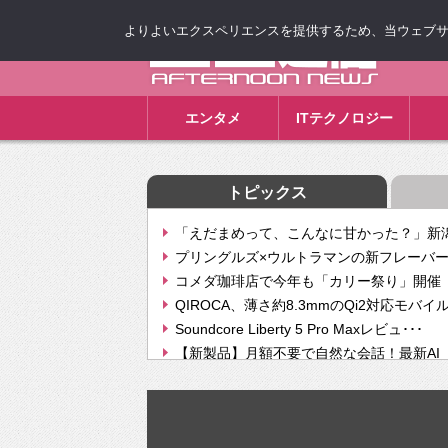
よりよいエクスペリエンスを提供するため、当ウェブサイト
ゴゴ通信
エンタメ
ITテクノロジー
トピックス
「えだまめって、こんなに甘かった？」新潟
プリングルズ×ウルトラマンの新フレーバー
コメダ珈琲店で今年も「カリー祭り」開催 
QIROCA、薄さ約8.3mmのQi2対応モバイ
Soundcore Liberty 5 Pro Maxレビュ･･･
【新製品】月額不要で自然な会話！最新AI（GPT
【次世代の没入感と生産性】VITURE Luma Ul
Geminiが音楽生成「Create music」機能提
挫折率8割の壁をAIで突破。ジャストシステ