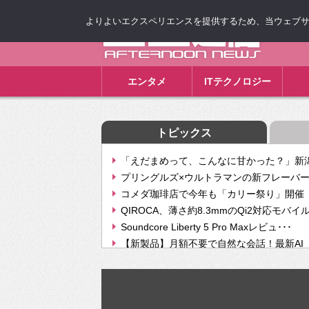
よりよいエクスペリエンスを提供するため、当ウェブサイト
ゴゴ通信
エンタメ
ITテクノロジー
トピックス
「えだまめって、こんなに甘かった？」新潟
プリングルズ×ウルトラマンの新フレーバー
コメダ珈琲店で今年も「カリー祭り」開催 
QIROCA、薄さ約8.3mmのQi2対応モバイ
Soundcore Liberty 5 Pro Maxレビュ･･･
【新製品】月額不要で自然な会話！最新AI（GPT
【次世代の没入感と生産性】VITURE Luma Ul
Geminiが音楽生成「Create music」機能提
挫折率8割の壁をAIで突破。ジャストシステ