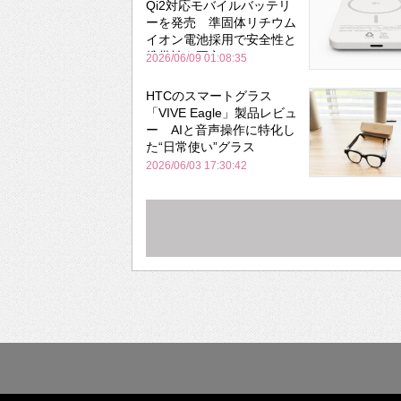
Qi2対応モバイルバッテリ
ーを発売 準固体リチウム
イオン電池採用で安全性と
携帯性を両立
2026/06/09 01:08:35
HTCのスマートグラス
「VIVE Eagle」製品レビュ
ー AIと音声操作に特化し
た“日常使い”グラス
2026/06/03 17:30:42