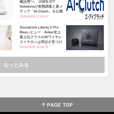
織活用”へ USEN ICT
Solutionsが実態調査と新メ
ディア「AI-Clutch」を公開
2026/06/08 17:08:47
Soundcore Liberty 5 Pro
Maxレビュー Anker史上
最上位クラスのAIワイヤレ
スイヤホンは弱点が見つけ
づらいくらいの完成度にび
2026/05/30 16:56:19
びった ノイキャン性能は
Bose並み
もっとみる