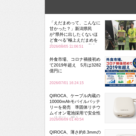
「えだまめって、こんなに
甘かった？」新潟県民
が“県外に出したくないほ
ど食べる”極上えだまめを
森のビアガーデンで実食
2026/08/05 11:06:51
外食市場、コロナ禍後初め
て2019年超え 5月は3282
億円に
2026/07/01 16:24:15
QIROCA、ケーブル内蔵の
10000mAhモバイルバッテ
リーを発売 準固体リチウ
ムイオン電池採用で安全性
と携帯性を両立
2026/06/09 01:40:54
QIROCA、薄さ約8.3mmの