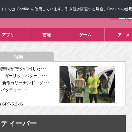
では Cookie を使用しています。引き続き閲覧する場合、Cookie の
について
広告掲載について
お問い合わせ
タレコミ
アプリ
芸能
ゲーム
アニメ
特集
県民が“県外に出した･･･
「ガーリックバター」･･･
新作カリーナンドッグ･･･
ルバッテリー･･･
-5.2×G･･･
tra･･･
供開･･･
ティーバー
ム、”自分が今話し･･･