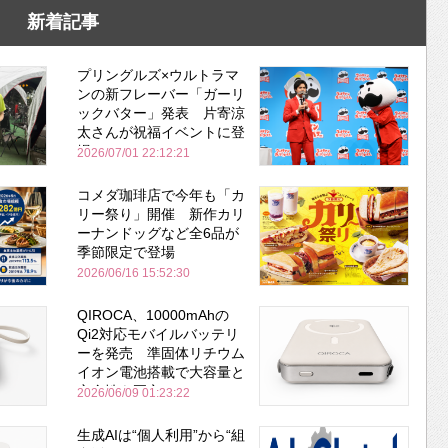
新着記事
プリングルズ×ウルトラマ
ンの新フレーバー「ガーリ
ックバター」発表 片寄涼
太さんが祝福イベントに登
場
2026/07/01 22:12:21
コメダ珈琲店で今年も「カ
リー祭り」開催 新作カリ
ーナンドッグなど全6品が
季節限定で登場
2026/06/16 15:52:30
QIROCA、10000mAhの
Qi2対応モバイルバッテリ
ーを発売 準固体リチウム
イオン電池搭載で大容量と
安全性を両立
2026/06/09 01:23:22
生成AIは“個人利用”から“組