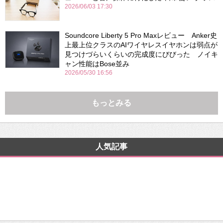
2026/06/03 17:30
Soundcore Liberty 5 Pro Maxレビュー Anker史
上最上位クラスのAIワイヤレスイヤホンは弱点が
見つけづらいくらいの完成度にびびった ノイキ
ャン性能はBose並み
2026/05/30 16:56
もっとみる
人気記事