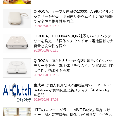
QIROCA、ケーブル内蔵の10000mAhモバイルバ
ッテリーを発売 準固体リチウムイオン電池採用
で安全性と携帯性を両立
2026/06/09 01:40
QIROCA、10000mAhのQi2対応モバイルバッテ
リーを発売 準固体リチウムイオン電池搭載で大
容量と安全性を両立
2026/06/09 01:23
QIROCA、薄さ約8.3mmのQi2対応モバイルバッ
テリーを発売 準固体リチウムイオン電池採用で
安全性と携帯性を両立
2026/06/09 01:08
生成AIは“個人利用”から“組織活用”へ USEN ICT
Solutionsが実態調査と新メディア「AI-Clutch」
を公開
2026/06/08 17:08
HTCのスマートグラス「VIVE Eagle」製品レビ
ュー AIと音声操作に特化した“日常使い”グラス