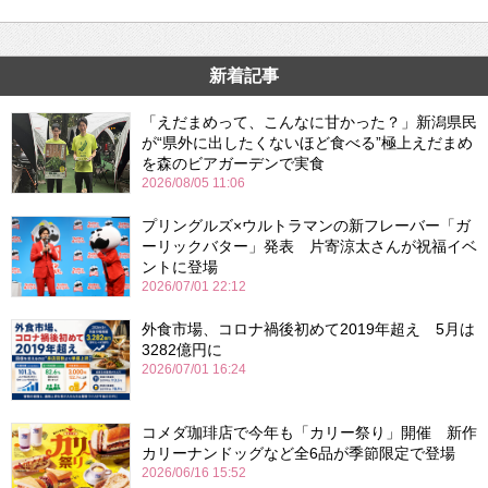
新着記事
「えだまめって、こんなに甘かった？」新潟県民
が“県外に出したくないほど食べる”極上えだまめ
を森のビアガーデンで実食
2026/08/05 11:06
プリングルズ×ウルトラマンの新フレーバー「ガ
ーリックバター」発表 片寄涼太さんが祝福イベ
ントに登場
2026/07/01 22:12
外食市場、コロナ禍後初めて2019年超え 5月は
3282億円に
2026/07/01 16:24
コメダ珈琲店で今年も「カリー祭り」開催 新作
カリーナンドッグなど全6品が季節限定で登場
2026/06/16 15:52