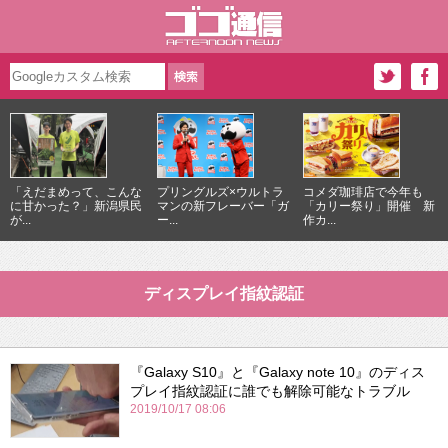
「えだまめって、こんな
プリングルズ×ウルトラ
コメダ珈琲店で今年も
に甘かった？」新潟県民
マンの新フレーバー「ガ
「カリー祭り」開催 新
が...
ー...
作カ...
ディスプレイ指紋認証
『Galaxy S10』と『Galaxy note 10』のディス
プレイ指紋認証に誰でも解除可能なトラブル
2019/10/17 08:06