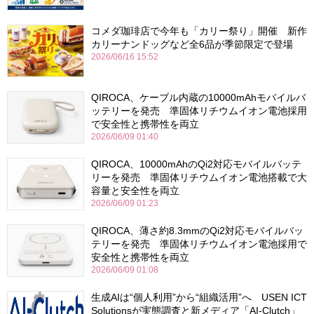
コメダ珈琲店で今年も「カリー祭り」開催 新作
カリーナンドッグなど全6品が季節限定で登場
2026/06/16 15:52
QIROCA、ケーブル内蔵の10000mAhモバイルバ
ッテリーを発売 準固体リチウムイオン電池採用
で安全性と携帯性を両立
2026/06/09 01:40
QIROCA、10000mAhのQi2対応モバイルバッテ
リーを発売 準固体リチウムイオン電池搭載で大
容量と安全性を両立
2026/06/09 01:23
QIROCA、薄さ約8.3mmのQi2対応モバイルバッ
テリーを発売 準固体リチウムイオン電池採用で
安全性と携帯性を両立
2026/06/09 01:08
生成AIは“個人利用”から“組織活用”へ USEN ICT
Solutionsが実態調査と新メディア「AI-Clutch」