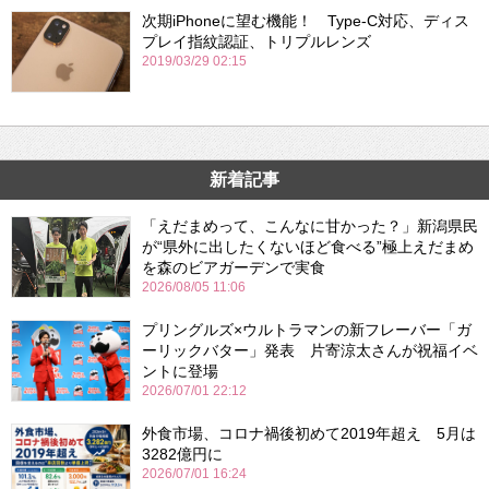
次期iPhoneに望む機能！ Type-C対応、ディス
プレイ指紋認証、トリプルレンズ
2019/03/29 02:15
新着記事
「えだまめって、こんなに甘かった？」新潟県民
が“県外に出したくないほど食べる”極上えだまめ
を森のビアガーデンで実食
2026/08/05 11:06
プリングルズ×ウルトラマンの新フレーバー「ガ
ーリックバター」発表 片寄涼太さんが祝福イベ
ントに登場
2026/07/01 22:12
外食市場、コロナ禍後初めて2019年超え 5月は
3282億円に
2026/07/01 16:24