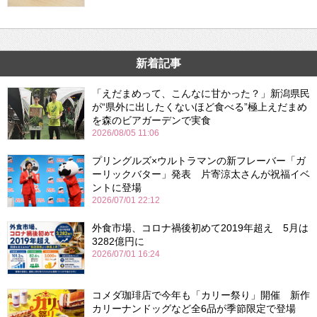
新着記事
「えだまめって、こんなに甘かった？」新潟県民
が“県外に出したくないほど食べる”極上えだまめ
を森のビアガーデンで実食
2026/08/05 11:06
プリングルズ×ウルトラマンの新フレーバー「ガ
ーリックバター」発表 片寄涼太さんが祝福イベ
ントに登場
2026/07/01 22:12
外食市場、コロナ禍後初めて2019年超え 5月は
3282億円に
2026/07/01 16:24
コメダ珈琲店で今年も「カリー祭り」開催 新作
カリーナンドッグなど全6品が季節限定で登場