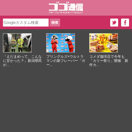
「えだまめって、こんな
プリングルズ×ウルトラ
コメダ珈琲店で今年も
に甘かった？」新潟県民
マンの新フレーバー「ガ
「カリー祭り」開催 新
が...
ー...
作カ...