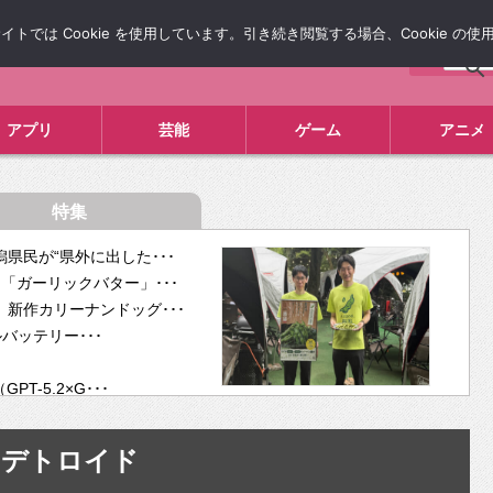
では Cookie を使用しています。引き続き閲覧する場合、Cookie の
について
広告掲載について
お問い合わせ
タレコミ
アプリ
芸能
ゲーム
アニメ
特集
県民が“県外に出した･･･
「ガーリックバター」･･･
新作カリーナンドッグ･･･
ルバッテリー･･･
-5.2×G･･･
tra･･･
供開･･･
デトロイド
ム、”自分が今話し･･･