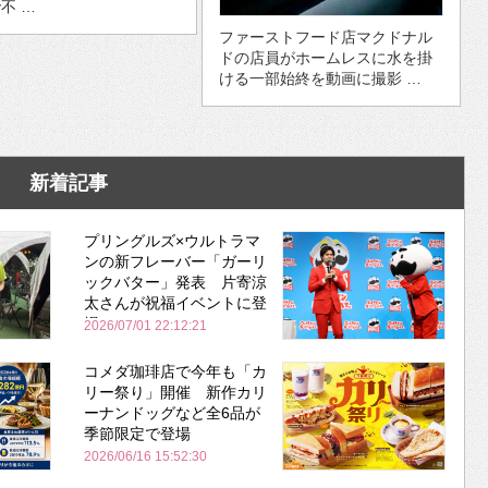
不 …
ファーストフード店マクドナル
ドの店員がホームレスに水を掛
ける一部始終を動画に撮影 …
新着記事
プリングルズ×ウルトラマ
ンの新フレーバー「ガーリ
ックバター」発表 片寄涼
太さんが祝福イベントに登
場
2026/07/01 22:12:21
コメダ珈琲店で今年も「カ
リー祭り」開催 新作カリ
ーナンドッグなど全6品が
季節限定で登場
2026/06/16 15:52:30