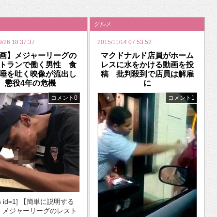
いを渡す」 TE･･･
グルメ
9/26 18:37:37
2015/11/14 07:53:52
画】メジャーリーグの
マクドナルド店員がホーム
トランで働く男性 食
レスに水をかける動画を投
唾を吐く映像が流出し
稿 批判殺到で店員は解雇
懲役4年の危機
に
コメント0
コメント1
ds id=1] 【簡単に説明する
・メジャーリーグのレスト