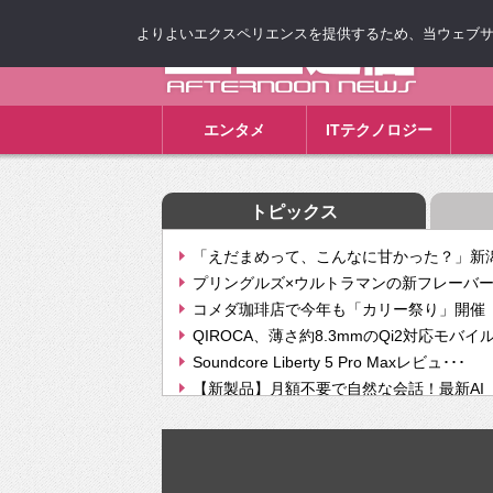
よりよいエクスペリエンスを提供するため、当ウェブサイト
ゴゴ通信
エンタメ
ITテクノロジー
トピックス
「えだまめって、こんなに甘かった？」新潟
プリングルズ×ウルトラマンの新フレーバー
コメダ珈琲店で今年も「カリー祭り」開催 
QIROCA、薄さ約8.3mmのQi2対応モバイ
Soundcore Liberty 5 Pro Maxレビュ･･･
【新製品】月額不要で自然な会話！最新AI（GPT
【次世代の没入感と生産性】VITURE Luma Ul
Geminiが音楽生成「Create music」機能提
挫折率8割の壁をAIで突破。ジャストシステ