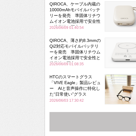
QIROCA、ケーブル内蔵の
10000mAhモバイルバッテ
リーを発売 準固体リチウ
ムイオン電池採用で安全性
と携帯性を両立
2026/06/09 01:40:54
QIROCA、薄さ約8.3mmの
Qi2対応モバイルバッテリ
ーを発売 準固体リチウム
イオン電池採用で安全性と
携帯性を両立
2026/06/09 01:08:35
HTCのスマートグラス
「VIVE Eagle」製品レビュ
ー AIと音声操作に特化し
た“日常使い”グラス
2026/06/03 17:30:42