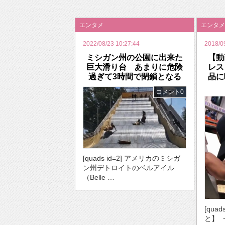
2026年のバレンタインは「自分で作って、想
エンタメ
エンタメ
2022/08/23 10:27:44
2018/0
ミシガン州の公園に出来た
【動
巨大滑り台 あまりに危険
レス
過ぎて3時間で閉鎖となる
品に
コメント0
[quads id=2] アメリカのミシガ
ン州デトロイトのベルアイル
（Belle …
[qua
と】 