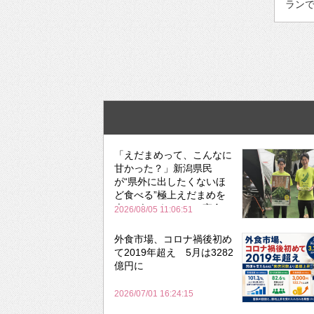
ランで
「えだまめって、こんなに
甘かった？」新潟県民
が“県外に出したくないほ
ど食べる”極上えだまめを
森のビアガーデンで実食
2026/08/05 11:06:51
外食市場、コロナ禍後初め
て2019年超え 5月は3282
億円に
2026/07/01 16:24:15