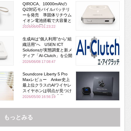
QIROCA、10000mAhの
Qi2対応モバイルバッテリ
ーを発売 準固体リチウム
イオン電池搭載で大容量と
安全性を両立
2026/06/09 01:23:22
生成AIは“個人利用”から“組
織活用”へ USEN ICT
Solutionsが実態調査と新メ
ディア「AI-Clutch」を公開
2026/06/08 17:08:47
Soundcore Liberty 5 Pro
Maxレビュー Anker史上
最上位クラスのAIワイヤレ
スイヤホンは弱点が見つけ
づらいくらいの完成度にび
2026/05/30 16:56:19
びった ノイキャン性能は
Bose並み
もっとみる