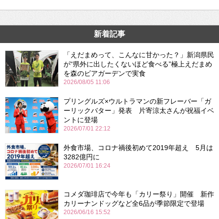
新着記事
「えだまめって、こんなに甘かった？」新潟県民
が“県外に出したくないほど食べる”極上えだまめ
を森のビアガーデンで実食
2026/08/05 11:06
プリングルズ×ウルトラマンの新フレーバー「ガ
ーリックバター」発表 片寄涼太さんが祝福イベ
ントに登場
2026/07/01 22:12
外食市場、コロナ禍後初めて2019年超え 5月は
3282億円に
2026/07/01 16:24
コメダ珈琲店で今年も「カリー祭り」開催 新作
カリーナンドッグなど全6品が季節限定で登場
2026/06/16 15:52