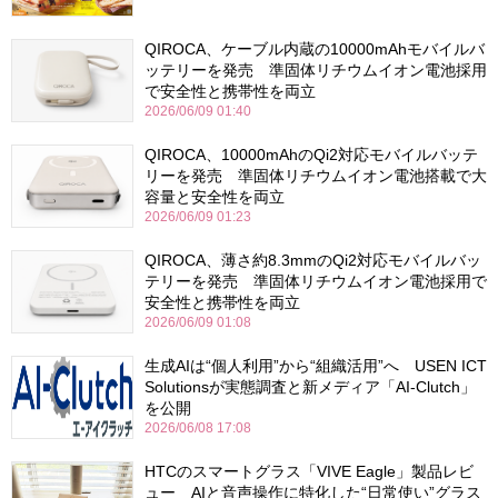
QIROCA、ケーブル内蔵の10000mAhモバイルバ
ッテリーを発売 準固体リチウムイオン電池採用
で安全性と携帯性を両立
2026/06/09 01:40
QIROCA、10000mAhのQi2対応モバイルバッテ
リーを発売 準固体リチウムイオン電池搭載で大
容量と安全性を両立
2026/06/09 01:23
QIROCA、薄さ約8.3mmのQi2対応モバイルバッ
テリーを発売 準固体リチウムイオン電池採用で
安全性と携帯性を両立
2026/06/09 01:08
生成AIは“個人利用”から“組織活用”へ USEN ICT
Solutionsが実態調査と新メディア「AI-Clutch」
を公開
2026/06/08 17:08
HTCのスマートグラス「VIVE Eagle」製品レビ
ュー AIと音声操作に特化した“日常使い”グラス