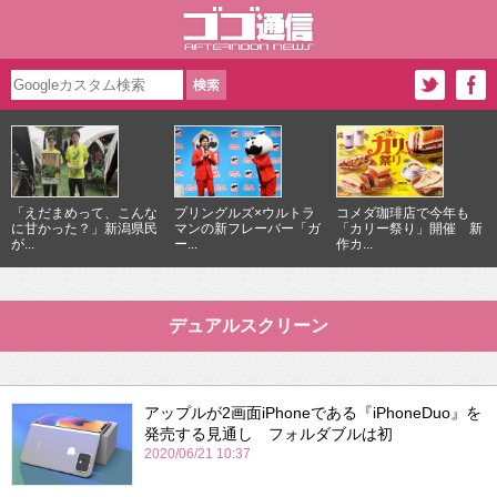
「えだまめって、こんな
プリングルズ×ウルトラ
コメダ珈琲店で今年も
に甘かった？」新潟県民
マンの新フレーバー「ガ
「カリー祭り」開催 新
が...
ー...
作カ...
デュアルスクリーン
アップルが2画面iPhoneである『iPhoneDuo』を
発売する見通し フォルダブルは初
2020/06/21 10:37