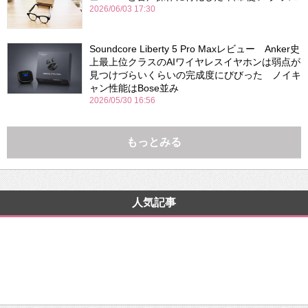
2026/06/03 17:30
Soundcore Liberty 5 Pro Maxレビュー Anker史
上最上位クラスのAIワイヤレスイヤホンは弱点が
見つけづらいくらいの完成度にびびった ノイキ
ャン性能はBose並み
2026/05/30 16:56
もっとみる
人気記事