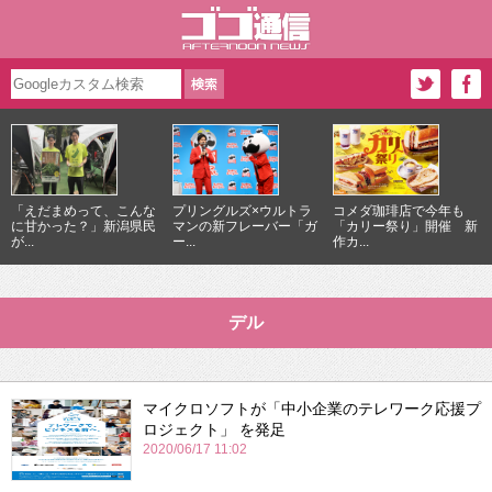
「えだまめって、こんな
プリングルズ×ウルトラ
コメダ珈琲店で今年も
に甘かった？」新潟県民
マンの新フレーバー「ガ
「カリー祭り」開催 新
が...
ー...
作カ...
デル
マイクロソフトが「中小企業のテレワーク応援プ
ロジェクト」 を発足
2020/06/17 11:02