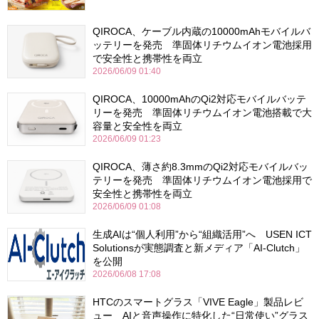
QIROCA、ケーブル内蔵の10000mAhモバイルバ
ッテリーを発売 準固体リチウムイオン電池採用
で安全性と携帯性を両立
2026/06/09 01:40
QIROCA、10000mAhのQi2対応モバイルバッテ
リーを発売 準固体リチウムイオン電池搭載で大
容量と安全性を両立
2026/06/09 01:23
QIROCA、薄さ約8.3mmのQi2対応モバイルバッ
テリーを発売 準固体リチウムイオン電池採用で
安全性と携帯性を両立
2026/06/09 01:08
生成AIは“個人利用”から“組織活用”へ USEN ICT
Solutionsが実態調査と新メディア「AI-Clutch」
を公開
2026/06/08 17:08
HTCのスマートグラス「VIVE Eagle」製品レビ
ュー AIと音声操作に特化した“日常使い”グラス