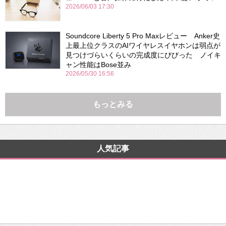
2026/06/03 17:30
Soundcore Liberty 5 Pro Maxレビュー Anker史
上最上位クラスのAIワイヤレスイヤホンは弱点が
見つけづらいくらいの完成度にびびった ノイキ
ャン性能はBose並み
2026/05/30 16:56
もっとみる
人気記事