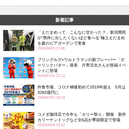
新着記事
「えだまめって、こんなに甘かった？」新潟県民
が“県外に出したくないほど食べる”極上えだまめ
を森のビアガーデンで実食
2026/08/05 11:06
プリングルズ×ウルトラマンの新フレーバー「ガ
ーリックバター」発表 片寄涼太さんが祝福イベ
ントに登場
2026/07/01 22:12
外食市場、コロナ禍後初めて2019年超え 5月は
3282億円に
2026/07/01 16:24
コメダ珈琲店で今年も「カリー祭り」開催 新作
カリーナンドッグなど全6品が季節限定で登場
2026/06/16 15:52