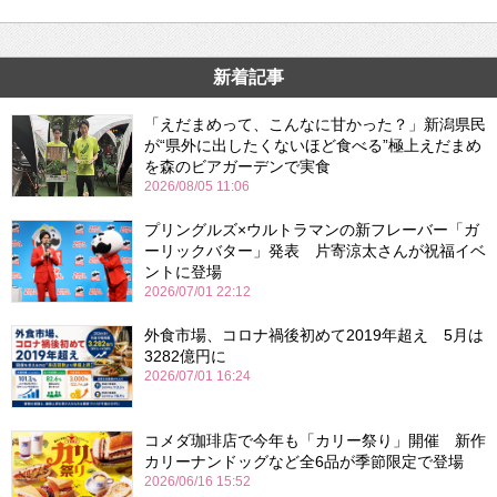
新着記事
「えだまめって、こんなに甘かった？」新潟県民
が“県外に出したくないほど食べる”極上えだまめ
を森のビアガーデンで実食
2026/08/05 11:06
プリングルズ×ウルトラマンの新フレーバー「ガ
ーリックバター」発表 片寄涼太さんが祝福イベ
ントに登場
2026/07/01 22:12
外食市場、コロナ禍後初めて2019年超え 5月は
3282億円に
2026/07/01 16:24
コメダ珈琲店で今年も「カリー祭り」開催 新作
カリーナンドッグなど全6品が季節限定で登場
2026/06/16 15:52