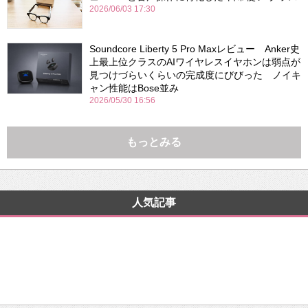
2026/06/03 17:30
Soundcore Liberty 5 Pro Maxレビュー Anker史
上最上位クラスのAIワイヤレスイヤホンは弱点が
見つけづらいくらいの完成度にびびった ノイキ
ャン性能はBose並み
2026/05/30 16:56
もっとみる
人気記事