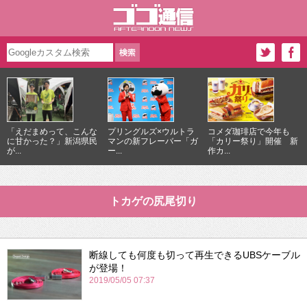
「えだまめって、こんな
プリングルズ×ウルトラ
コメダ珈琲店で今年も
に甘かった？」新潟県民
マンの新フレーバー「ガ
「カリー祭り」開催 新
が...
ー...
作カ...
トカゲの尻尾切り
断線しても何度も切って再生できるUBSケーブル
が登場！
2019/05/05 07:37