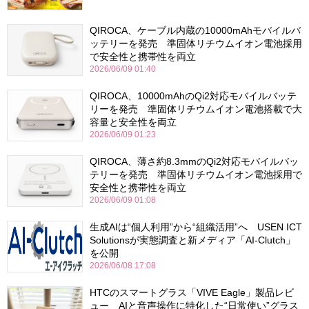
QIROCA、ケーブル内蔵の10000mAhモバイルバ
ッテリーを発売 準固体リチウムイオン電池採用
で安全性と携帯性を両立
2026/06/09 01:40
QIROCA、10000mAhのQi2対応モバイルバッテ
リーを発売 準固体リチウムイオン電池搭載で大
容量と安全性を両立
2026/06/09 01:23
QIROCA、薄さ約8.3mmのQi2対応モバイルバッ
テリーを発売 準固体リチウムイオン電池採用で
安全性と携帯性を両立
2026/06/09 01:08
生成AIは“個人利用”から“組織活用”へ USEN ICT
Solutionsが実態調査と新メディア「AI-Clutch」
を公開
2026/06/08 17:08
HTCのスマートグラス「VIVE Eagle」製品レビ
ュー AIと音声操作に特化した“日常使い”グラス